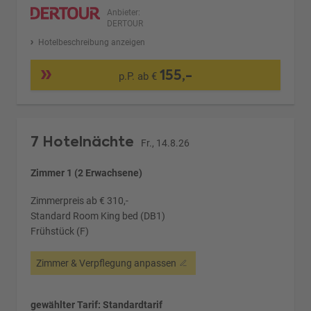
Anbieter:
DERTOUR
Hotelbeschreibung anzeigen
155,-
p.P. ab €
7 Hotelnächte
Fr., 14.8.26
Zimmer 1 (2 Erwachsene)
Zimmerpreis ab € 310,-
Standard Room King bed (DB1)
Frühstück (F)
Zimmer & Verpflegung anpassen
gewählter Tarif: Standardtarif