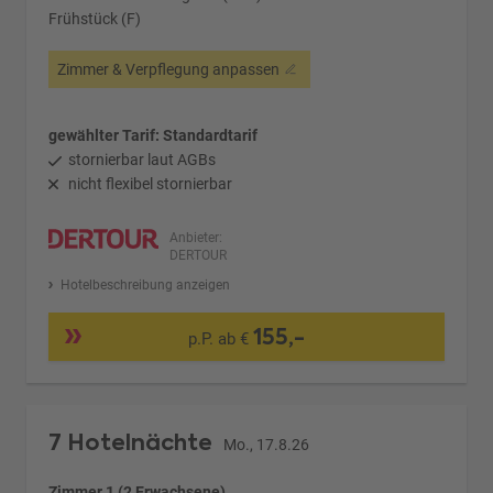
Frühstück (F)
Zimmer & Verpflegung anpassen
gewählter Tarif: Standardtarif
stornierbar laut AGBs
nicht flexibel stornierbar
Anbieter:
DERTOUR
Hotelbeschreibung anzeigen
155,-
p.P. ab €
7 Hotelnächte
Mo., 17.8.26
Zimmer 1 (2 Erwachsene)