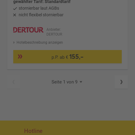
gewählter Tarif: Standardtarif
stornierbar laut AGBs
nicht flexibel stornierbar
Anbieter:
DERTOUR
Hotelbeschreibung anzeigen
155,-
p.P. ab €
Seite 1 von 9
Hotline