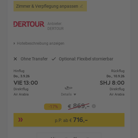
Zimmer & Verpflegung anpassen
Anbieter:
DERTOUR
Hotelbeschreibung anzeigen
Ohne Transfer
Optional: Flexibel stornierbar
Hinflug
Rückflug
Do., 3.9.26
Do., 10.9.26
VIE
13:00
SHJ
8:00
Direktflug
Direktflug
Air Arabia
Details
Air Arabia
869,-
€
-17%
716,-
p.P. ab €