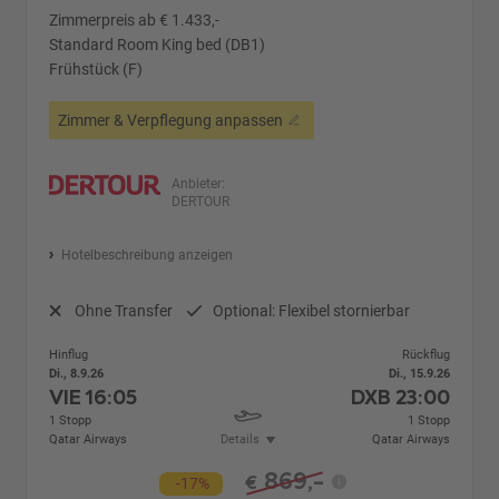
Zimmerpreis ab € 1.433,-
Standard Room King bed (DB1)
Frühstück (F)
Zimmer & Verpflegung anpassen
Anbieter:
DERTOUR
Hotelbeschreibung anzeigen
Ohne Transfer
Optional: Flexibel stornierbar
Hinflug
Rückflug
Di., 8.9.26
Di., 15.9.26
VIE
16:05
DXB
23:00
1 Stopp
1 Stopp
Qatar Airways
Details
Qatar Airways
869,-
€
-17%