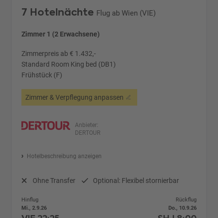
7 Hotelnächte
Flug ab Wien (VIE)
Zimmer 1 (2 Erwachsene)
Zimmerpreis ab € 1.432,-
Standard Room King bed (DB1)
Frühstück (F)
Zimmer & Verpflegung anpassen
Anbieter:
DERTOUR
Hotelbeschreibung anzeigen
Ohne Transfer
Optional: Flexibel stornierbar
Hinflug
Rückflug
Mi., 2.9.26
Do., 10.9.26