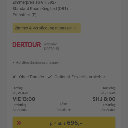
Zimmerpreis ab € 1.392,-
Standard Room King bed (DB1)
Frühstück (F)
Zimmer & Verpflegung anpassen
Anbieter:
DERTOUR
Hotelbeschreibung anzeigen
Ohne Transfer
Optional: Flexibel stornierbar
Hinflug
Rückflug
Di., 25.8.26
Di., 1.9.26
VIE
13:00
SHJ
8:00
Direktflug
Direktflug
Air Arabia
Details
Air Arabia
696,-
p.P. ab €