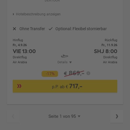
DERTOUR
Hotelbeschreibung anzeigen
Ohne Transfer
Optional: Flexibel stornierbar
Hinflug
Rückflug
Fr., 4.9.26
Fr., 11.9.26
VIE
13:00
SHJ
8:00
Direktflug
Direktflug
Air Arabia
Details
Air Arabia
869,-
€
-17%
717,-
p.P. ab €
Seite 1 von 95