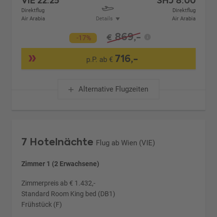
VIE
22:25
SHJ
8:00
Direktflug
Direktflug
Air Arabia
Details
Air Arabia
869,-
€
-17%
716,-
p.P. ab €
Alternative Flugzeiten
7 Hotelnächte
Flug ab Wien (VIE)
Zimmer 1 (2 Erwachsene)
Zimmerpreis ab € 1.432,-
Standard Room King bed (DB1)
Frühstück (F)