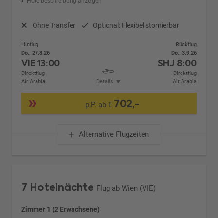
Hotelbeschreibung anzeigen
Ohne Transfer
Optional: Flexibel stornierbar
Hinflug
Rückflug
Do., 27.8.26
Do., 3.9.26
VIE
13:00
SHJ
8:00
Direktflug
Direktflug
Air Arabia
Details
Air Arabia
702,-
p.P. ab €
Alternative Flugzeiten
7 Hotelnächte
Flug ab Wien (VIE)
Zimmer 1 (2 Erwachsene)