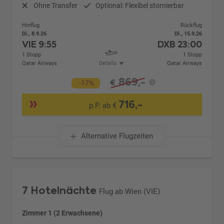
Ohne Transfer
Optional: Flexibel stornierbar
Hinflug
Rückflug
Di., 8.9.26
Di., 15.9.26
VIE
9:55
DXB
23:00
1 Stopp
1 Stopp
Qatar Airways
Details
Qatar Airways
869,-
€
-17%
716,-
p.P. ab €
Alternative Flugzeiten
7 Hotelnächte
Flug ab Wien (VIE)
Zimmer 1 (2 Erwachsene)