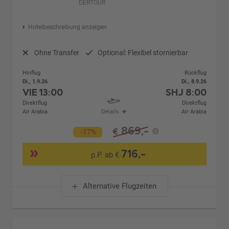
DERTOUR
Hotelbeschreibung anzeigen
Ohne Transfer
Optional: Flexibel stornierbar
Hinflug
Rückflug
Di., 1.9.26
Di., 8.9.26
VIE
13:00
SHJ
8:00
Direktflug
Direktflug
Air Arabia
Details
Air Arabia
869,-
€
-17%
716,-
p.P. ab €
Alternative Flugzeiten