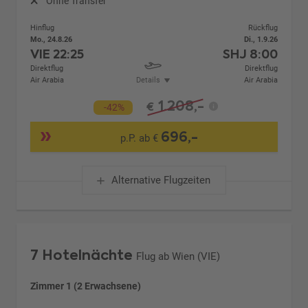
Ohne Transfer
Hinflug
Rückflug
Mo., 24.8.26
Di., 1.9.26
VIE
22:25
SHJ
8:00
Direktflug
Direktflug
Air Arabia
Details
Air Arabia
1.208,-
€
-42%
696,-
p.P. ab €
Alternative Flugzeiten
7 Hotelnächte
Flug ab Wien (VIE)
Zimmer 1 (2 Erwachsene)