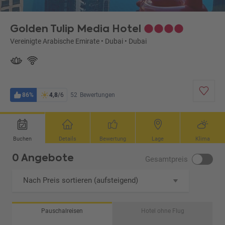
Golden Tulip Media Hotel
Vereinigte Arabische Emirate
•
Dubai
•
Dubai
86%
4,8
/6
52
Bewertungen
Buchen
Details
Bewertung
Lage
Klima
0 Angebote
Gesamtpreis
Nach Preis sortieren (aufsteigend)
Pauschalreisen
Hotel ohne Flug