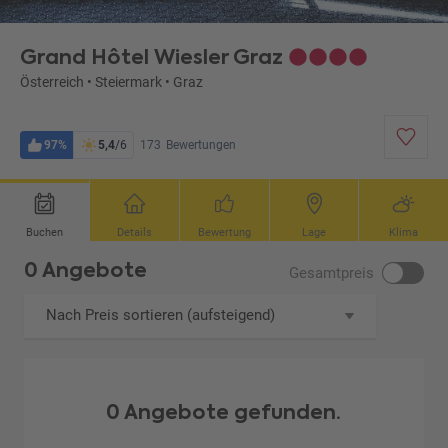
Grand Hôtel Wiesler Graz
Österreich
•
Steiermark
•
Graz
97%
5,4
/6
173
Bewertungen
Buchen
Details
Bewertung
Lage
Klima
0 Angebote
Gesamtpreis
Nach Preis sortieren (aufsteigend)
0 Angebote gefunden.