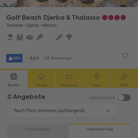
B1)
Golf Beach Djerba & Thalasso
Tunesien
•
Djerba
•
Midoun
88%
5,2
/6
738
Bewertungen
Buchen
Details
Bewertung
Lage
Klima
0 Angebote
Gesamtpreis
Nach Preis sortieren (aufsteigend)
Pauschalreisen
Hotel ohne Flug