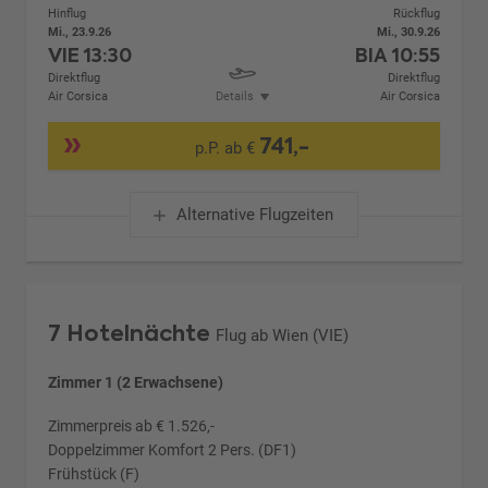
Hinflug
Rückflug
Mi., 23.9.26
Mi., 30.9.26
VIE
13:30
BIA
10:55
Direktflug
Direktflug
Air Corsica
Details
Air Corsica
741,-
p.P. ab €
Alternative Flugzeiten
7 Hotelnächte
Flug ab Wien (VIE)
Zimmer 1 (2 Erwachsene)
Zimmerpreis ab € 1.526,-
Doppelzimmer Komfort 2 Pers. (DF1)
Frühstück (F)