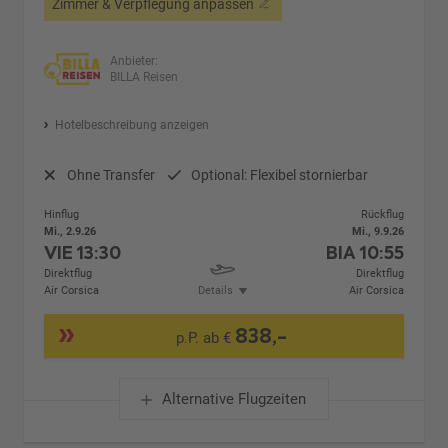
Zimmer & Verpflegung anpassen
Anbieter:
BILLA Reisen
Hotelbeschreibung anzeigen
Ohne Transfer
Optional: Flexibel stornierbar
Hinflug
Rückflug
Mi., 2.9.26
Mi., 9.9.26
VIE
13:30
BIA
10:55
Direktflug
Direktflug
Air Corsica
Details
Air Corsica
838,-
p.P. ab €
Alternative Flugzeiten