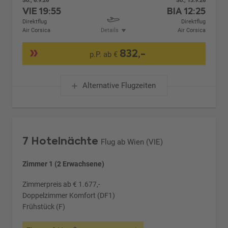
So., 6.9.26
So., 13.9.26
VIE
19:55
BIA
12:25
Direktflug
Direktflug
Air Corsica
Details
Air Corsica
832,-
p.P. ab €
Alternative Flugzeiten
7 Hotelnächte
Flug ab Wien (VIE)
Zimmer 1 (2 Erwachsene)
Zimmerpreis ab € 1.677,-
Doppelzimmer Komfort (DF1)
Frühstück (F)