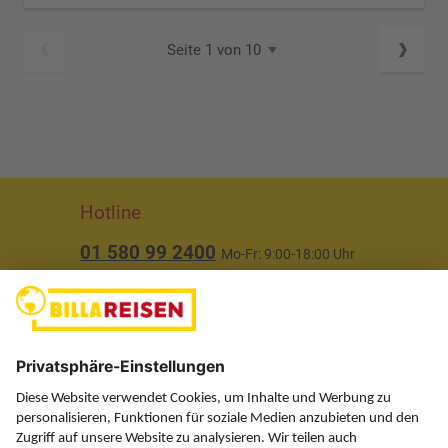
Seite 1 von 10
Hotline
01 580 99 2400
Mo-Fr: 9:00-18:00 Uhr
(ausgenommen Feiertage)
Über uns
Service
Information