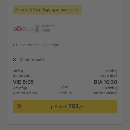
Zimmer & Verpflegung anpassen
Anbieter:
XDER
Hotelbeschreibung anzeigen
Ohne Transfer
Hinflug
Rückflug
Sa., 26.9.26
Sa., 3.10.26
VIE
8:05
BIA
10:30
Direktflug
Direktflug
Austrian Airlines
Details
Austrian Airlines
763,-
p.P. ab €