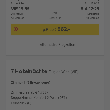
So., 6.9.26
So., 13.9.26
VIE
19:55
BIA
12:25
Direktflug
Direktflug
Air Corsica
Details
Air Corsica
862,-
p.P. ab €
Alternative Flugzeiten
7 Hotelnächte
Flug ab Wien (VIE)
Zimmer 1 (2 Erwachsene)
Zimmerpreis ab € 1.739,-
Doppelzimmer Komfort 2 Pers. (DF1)
Frühstück (F)