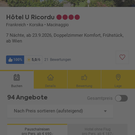
Hôtel U Ricordu
Frankreich
•
Korsika
•
Macinaggio
7 Nächte, ab 23.9.2026, Doppelzimmer Komfort, Frühstück,
ab Wien
100%
5,0
/6
21
Bewertungen
Buchen
Details
Bewertung
Lage
94 Angebote
Gesamtpreis
Nach Preis sortieren (aufsteigend)
Pauschalreisen
Hotel ohne Flug
pro Pers. ab € 690,-
pro Pers. ab € 187,-