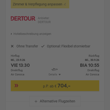
Zimmer & Verpflegung anpassen
Anbieter:
DERTOUR
Hotelbeschreibung anzeigen
Ohne Transfer
Optional: Flexibel stornierbar
Hinflug
Rückflug
Mi., 23.9.26
Mi., 30.9.26
VIE
13:30
BIA
10:55
Direktflug
Direktflug
Air Corsica
Details
Air Corsica
704,-
p.P. ab €
Alternative Flugzeiten