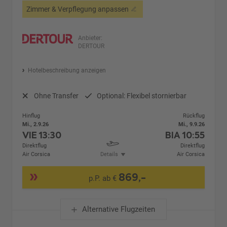
Zimmer & Verpflegung anpassen
Anbieter:
DERTOUR
Hotelbeschreibung anzeigen
Ohne Transfer
Optional: Flexibel stornierbar
Hinflug
Rückflug
Mi., 2.9.26
Mi., 9.9.26
VIE
13:30
BIA
10:55
Direktflug
Direktflug
Air Corsica
Details
Air Corsica
869,-
p.P. ab €
Alternative Flugzeiten