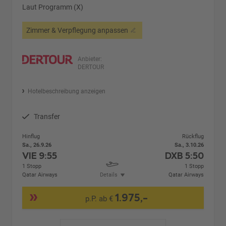
Laut Programm (X)
Zimmer & Verpflegung anpassen
Anbieter:
DERTOUR
Hotelbeschreibung anzeigen
Transfer
Hinflug
Rückflug
Sa., 26.9.26
Sa., 3.10.26
VIE
9:55
DXB
5:50
1 Stopp
1 Stopp
Qatar Airways
Details
Qatar Airways
1.975,-
p.P. ab €