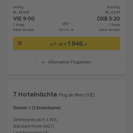
Hinflug
Rückflug
Di., 23.2.27
Di., 2.3.27
VIE
9:00
DXB
5:20
1 Stopp
1 Stopp
Qatar Airways
Details
Qatar Airways
1.946,-
p.P. ab €
Alternative Flugzeiten
7 Hotelnächte
Flug ab Wien (VIE)
Zimmer 1 (2 Erwachsene)
Zimmerpreis ab € 3.892,-
Standard Room (DG1)
Laut Programm (X)