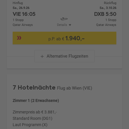
Hinflug
Rückflug
Sa., 26.9.26
Sa., 3.10.26
VIE
16:05
DXB
5:50
1 Stopp
1 Stopp
Qatar Airways
Details
Qatar Airways
1.940,-
p.P. ab €
Alternative Flugzeiten
7 Hotelnächte
Flug ab Wien (VIE)
Zimmer 1 (2 Erwachsene)
Zimmerpreis ab € 3.881,-
Standard Room (DG1)
Laut Programm (X)