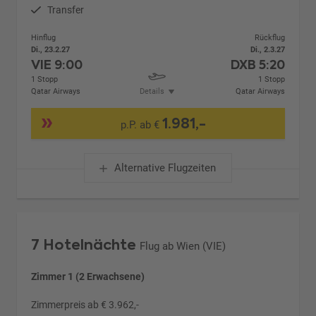
Transfer
Hinflug
Rückflug
Di., 23.2.27
Di., 2.3.27
VIE
9:00
DXB
5:20
1 Stopp
1 Stopp
Qatar Airways
Details
Qatar Airways
1.981,-
p.P. ab €
Alternative Flugzeiten
7 Hotelnächte
Flug ab Wien (VIE)
Zimmer 1 (2 Erwachsene)
Zimmerpreis ab € 3.962,-