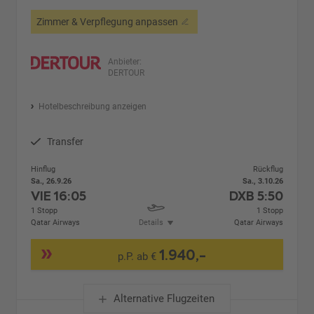
Zimmer & Verpflegung anpassen
Anbieter:
DERTOUR
Hotelbeschreibung anzeigen
Transfer
Hinflug
Rückflug
Sa., 26.9.26
Sa., 3.10.26
VIE
16:05
DXB
5:50
1 Stopp
1 Stopp
Qatar Airways
Details
Qatar Airways
1.940,-
p.P. ab €
Alternative Flugzeiten