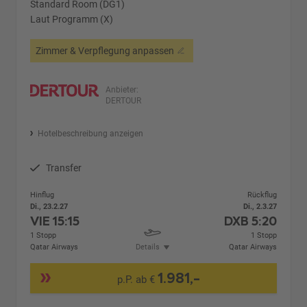
Standard Room (DG1)
Laut Programm (X)
Zimmer & Verpflegung anpassen
Anbieter:
DERTOUR
Hotelbeschreibung anzeigen
Transfer
Hinflug
Rückflug
Di., 23.2.27
Di., 2.3.27
VIE
15:15
DXB
5:20
1 Stopp
1 Stopp
Qatar Airways
Details
Qatar Airways
1.981,-
p.P. ab €