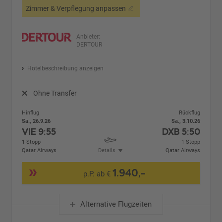
Zimmer & Verpflegung anpassen
Anbieter:
DERTOUR
Hotelbeschreibung anzeigen
Ohne Transfer
Hinflug
Rückflug
Sa., 26.9.26
Sa., 3.10.26
VIE
9:55
DXB
5:50
1 Stopp
1 Stopp
Qatar Airways
Details
Qatar Airways
1.940,-
p.P. ab €
Alternative Flugzeiten