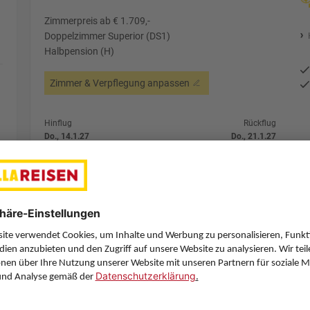
Zimmerpreis ab € 1.709,-
Doppelzimmer Superior (DS1)
Halbpension (H)
Zimmer & Verpflegung anpassen
Hinflug
Rückflug
Do., 14.1.27
Do., 21.1.27
VIE
9:35
AGP
13:40
Direktflug
Direktflug
Austrian Airlines
Details
Austrian Airlines
Alternative Fl
7 Hotelnächte
Flug ab Wien (VIE)