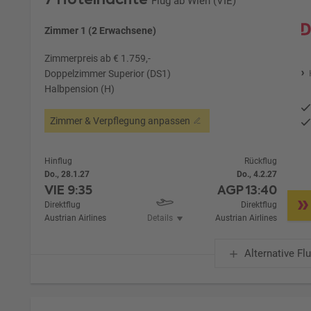
Flug ab Wien (VIE)
Zimmer 1 (2 Erwachsene)
Zimmerpreis ab € 1.759,-
Doppelzimmer Superior (DS1)
Halbpension (H)
Zimmer & Verpflegung anpassen
Hinflug
Rückflug
Do., 28.1.27
Do., 4.2.27
VIE
9:35
AGP
13:40
Direktflug
Direktflug
Austrian Airlines
Details
Austrian Airlines
Alternative Fl