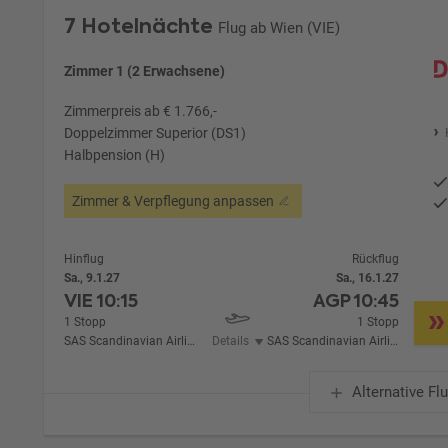
7 Hotelnächte
Flug ab Wien (VIE)
Zimmer 1 (2 Erwachsene)
Zimmerpreis ab € 1.766,-
Doppelzimmer Superior (DS1)
Halbpension (H)
Zimmer & Verpflegung anpassen
Hinflug
Rückflug
Sa., 9.1.27
Sa., 16.1.27
VIE
10:15
AGP
10:45
1 Stopp
1 Stopp
SAS Scandinavian Airlines
Details
SAS Scandinavian Airlines
Alternative Fl