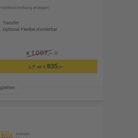
Hotelbeschreibung anzeigen
Transfer
Optional: Flexibel stornierbar
1.007,-
€
835,-
p.P. ab €
ugzeiten
Anbieter: