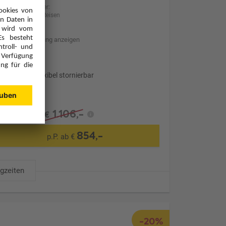
Anbieter:
BILLA Reisen
Hotelbeschreibung anzeigen
Transfer
Optional: Flexibel stornierbar
1.106,-
€
854,-
p.P. ab €
ugzeiten
-20%