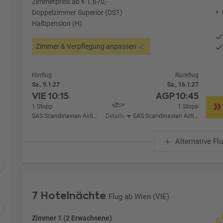
Zimmerpreis ab € 1.670,-
Doppelzimmer Superior (DS1)
Halbpension (H)
Zimmer & Verpflegung anpassen
Hinflug
Rückflug
Sa., 9.1.27
Sa., 16.1.27
VIE
10:15
AGP
10:45
1 Stopp
1 Stopp
SAS Scandinavian Airlines
Details
SAS Scandinavian Airlines
Alternative Fl
7 Hotelnächte
Flug ab Wien (VIE)
Zimmer 1 (2 Erwachsene)