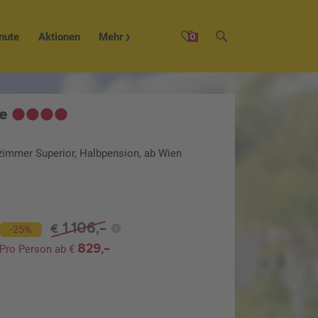
nute
Aktionen
Mehr
0
e
zimmer Superior, Halbpension, ab Wien
1.106,-
€
-25%
829,-
Pro Person ab €