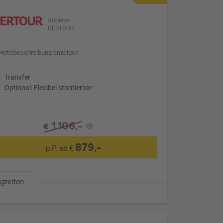
Anbieter:
DERTOUR
Hotelbeschreibung anzeigen
Transfer
Optional: Flexibel stornierbar
1.106,-
€
879,-
p.P. ab €
ugzeiten