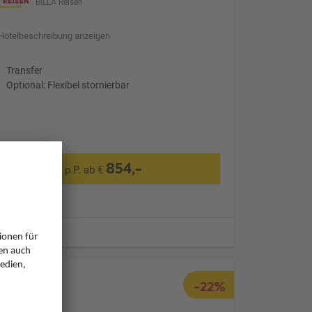
BILLA Reisen
Hotelbeschreibung anzeigen
Transfer
Optional: Flexibel stornierbar
854,-
p.P. ab €
ugzeiten
-22%