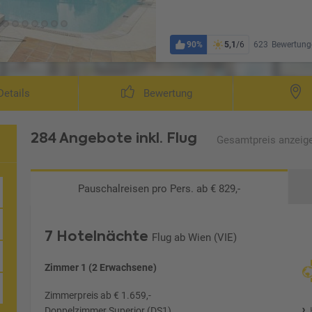
90%
5,1
/6
623
Bewertung
etails
Bewertung
284 Angebote
inkl. Flug
Gesamtpreis
anzeig
Pauschalreisen
pro Pers. ab € 829,-
7 Hotelnächte
Flug ab Wien (VIE)
Zimmer 1 (2 Erwachsene)
Zimmerpreis ab € 1.659,-
Doppelzimmer Superior (DS1)