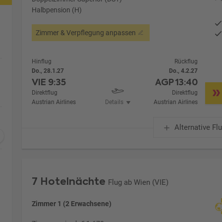
Halbpension (H)
Zimmer & Verpflegung anpassen
Hinflug
Rückflug
Do., 28.1.27
Do., 4.2.27
VIE
9:35
AGP
13:40
Direktflug
Direktflug
Austrian Airlines
Details
Austrian Airlines
Alternative Fl
7 Hotelnächte
Flug ab Wien (VIE)
Zimmer 1 (2 Erwachsene)