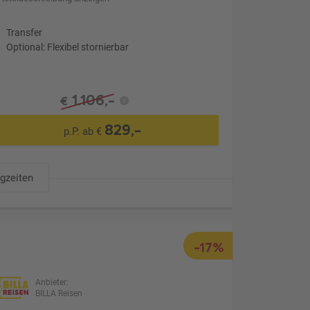
Transfer
Optional: Flexibel stornierbar
1.106,-
€
829,-
p.P. ab €
ugzeiten
-17%
Anbieter:
BILLA Reisen