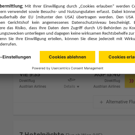
Zimmer 1 (2 Erwachsene)
Zimmerpreis ab € 1.709,-
Doppelzimmer Superior (DS1)
Halbpension (H)
Zimmer & Verpflegung anpassen
Hinflug
Rückflug
Do., 21.1.27
Do., 28.1.27
VIE
9:35
AGP
13:40
Direktflug
Direktflug
Austrian Airlines
Details
Austrian Airlines
Alternative Fl
7 Hotelnächte