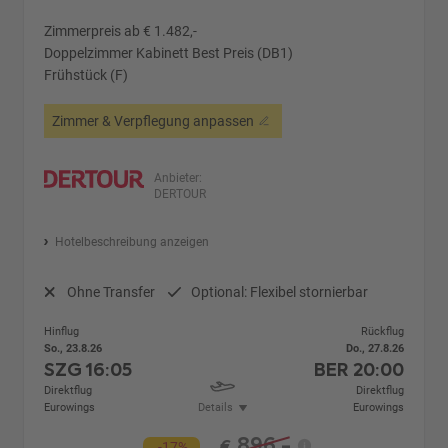
Zimmerpreis ab € 1.482,-
Doppelzimmer Kabinett Best Preis (DB1)
Frühstück (F)
Zimmer & Verpflegung anpassen
Anbieter:
DERTOUR
Hotelbeschreibung anzeigen
Ohne Transfer
Optional: Flexibel stornierbar
Hinflug
Rückflug
So., 23.8.26
Do., 27.8.26
SZG
16:05
BER
20:00
Direktflug
Direktflug
Eurowings
Details
Eurowings
896,-
€
-17%