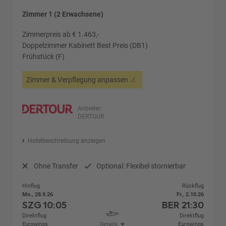
Zimmer 1 (2 Erwachsene)
Zimmerpreis ab € 1.463,-
Doppelzimmer Kabinett Best Preis (DB1)
Frühstück (F)
Zimmer & Verpflegung anpassen
Anbieter:
DERTOUR
Hotelbeschreibung anzeigen
Ohne Transfer
Optional: Flexibel stornierbar
Hinflug
Rückflug
Mo., 28.9.26
Fr., 2.10.26
SZG
10:05
BER
21:30
Direktflug
Direktflug
Eurowings
Details
Eurowings