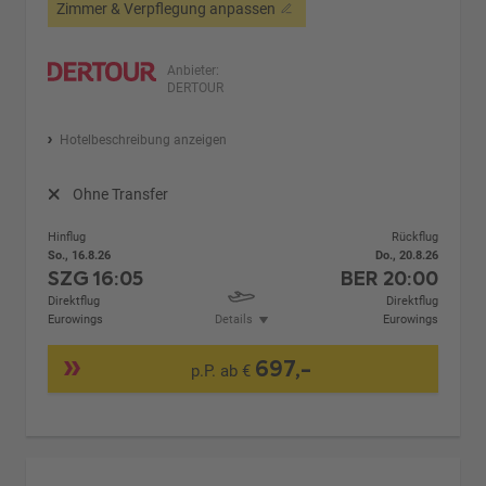
Zimmer & Verpflegung anpassen
Anbieter:
DERTOUR
Hotelbeschreibung anzeigen
Ohne Transfer
Hinflug
Rückflug
So., 16.8.26
Do., 20.8.26
SZG
16:05
BER
20:00
Direktflug
Direktflug
Eurowings
Details
Eurowings
697,-
p.P. ab €