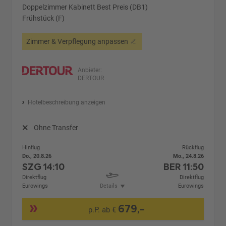
Doppelzimmer Kabinett Best Preis (DB1)
Frühstück (F)
Zimmer & Verpflegung anpassen
Anbieter:
DERTOUR
Hotelbeschreibung anzeigen
Ohne Transfer
Hinflug
Rückflug
Do., 20.8.26
Mo., 24.8.26
SZG
14:10
BER
11:50
Direktflug
Direktflug
Eurowings
Details
Eurowings
679,-
p.P. ab €