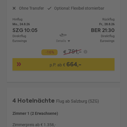
Ohne Transfer
Optional: Flexibel stornierbar
Hinflug
Rückflug
Mo., 24.8.26
Fr., 28.8.26
SZG
10:05
BER
21:30
Direktflug
Direktflug
Eurowings
Details
Eurowings
791,-
€
-16%
664,-
p.P. ab €
4 Hotelnächte
Flug ab Salzburg (SZG)
Zimmer 1 (2 Erwachsene)
Zimmerpreis ab € 1.358,-