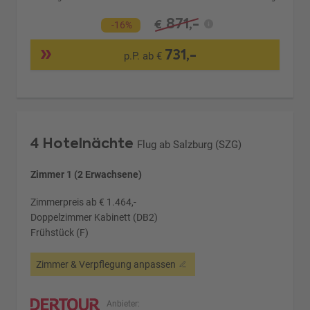
871,-
€
-16%
731,-
p.P. ab €
4 Hotelnächte
Flug ab Salzburg (SZG)
Zimmer 1 (2 Erwachsene)
Zimmerpreis ab € 1.464,-
Doppelzimmer Kabinett (DB2)
Frühstück (F)
Zimmer & Verpflegung anpassen
Anbieter: