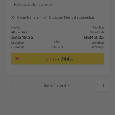
Hotelbeschreibung anzeigen
Ohne Transfer
Optional: Flexibel stornierbar
Hinflug
Rückflug
Mo., 2.11.26
Fr., 6.11.26
SZG
19:25
BER
8:25
Direktflug
Direktflug
Eurowings
Details
Eurowings
744,-
p.P. ab €
Seite 1 von 4