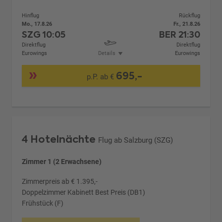
Hinflug
Rückflug
Mo., 17.8.26
Fr., 21.8.26
SZG
10:05
BER
21:30
Direktflug
Direktflug
Eurowings
Details
Eurowings
695,-
p.P. ab €
4 Hotelnächte
Flug ab Salzburg (SZG)
Zimmer 1 (2 Erwachsene)
Zimmerpreis ab € 1.395,-
Doppelzimmer Kabinett Best Preis (DB1)
Frühstück (F)