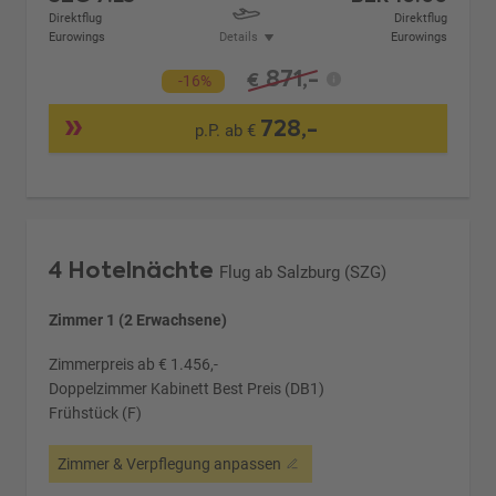
Direktflug
Direktflug
Eurowings
Details
Eurowings
871,-
€
-16%
728,-
p.P. ab €
4 Hotelnächte
Flug ab Salzburg (SZG)
Zimmer 1 (2 Erwachsene)
Zimmerpreis ab € 1.456,-
Doppelzimmer Kabinett Best Preis (DB1)
Frühstück (F)
Zimmer & Verpflegung anpassen