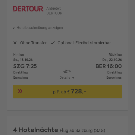
Anbieter:
DERTOUR
Hotelbeschreibung anzeigen
Ohne Transfer
Optional: Flexibel stornierbar
Hinflug
Rückflug
So., 18.10.26
Do., 22.10.26
SZG
7:25
BER
16:00
Direktflug
Direktflug
Eurowings
Details
Eurowings
728,-
p.P. ab €
4 Hotelnächte
Flug ab Salzburg (SZG)