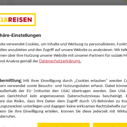
Zimmerpreis ab € 1.540,-
Doppelzimmer Swim Up Gemeinschaftspool (DBQ)
Halbpension (H)
Zimmer & Verpflegung anpassen
Hinflug
Rückflug
Sa., 10.10.26
Sa., 17.10.26
VIE
17:05
HER
13:20
Direktflug
Direktflug
Austrian Airlines
Details
Austrian Airlines
Alternative Fl
7 Hotelnächte
Flug ab Wien (VIE)