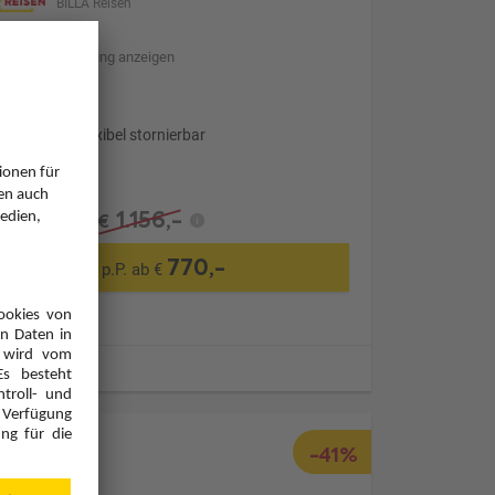
BILLA Reisen
Hotelbeschreibung anzeigen
Transfer
Optional: Flexibel stornierbar
1.156,-
€
770,-
p.P. ab €
ugzeiten
-41%