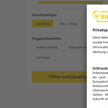
Zwischenstopps
Direktflug
Max. 1 Stopp
Fluggesellschaften
Austrian Airlines
Corendon Airlines Europe
Eurowings
Filter zurücksetzen