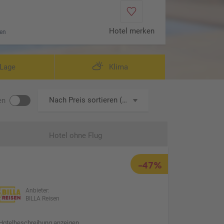
Hotel merken
en
Lage
Klima
Nach Preis sortieren (aufsteigend)
en
Hotel ohne Flug
-47%
Anbieter:
BILLA Reisen
Hotelbeschreibung anzeigen