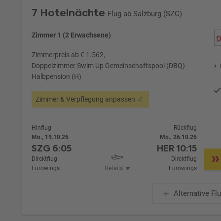
7 Hotelnächte
Flug ab Salzburg (SZG)
Zimmer 1 (2 Erwachsene)
Zimmerpreis ab € 1.562,-
Doppelzimmer Swim Up Gemeinschaftspool (DBQ)
Halbpension (H)
Zimmer & Verpflegung anpassen
Hinflug
Rückflug
Mo., 19.10.26
Mo., 26.10.26
SZG
6:05
HER
10:15
Direktflug
Direktflug
Eurowings
Details
Eurowings
Alternative Fl