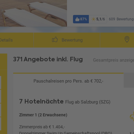
87%
5,1
/6
609
Bewertung
etails
Bewertung
371 Angebote
inkl. Flug
Gesamtpreis
anzeig
Pauschalreisen
pro Pers. ab € 702,-
7 Hotelnächte
Flug ab Salzburg (SZG)
Ljubljana/Laibach
Zimmer 1 (2 Erwachsene)
Zimmerpreis ab € 1.404,-
Doppelzimmer Swim Up Gemeinschaftspool (DBQ)