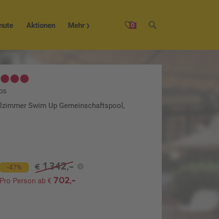
nute
Aktionen
Mehr
0
os
pelzimmer Swim Up Gemeinschaftspool,
1.342,-
€
-47%
702,-
Pro Person ab €