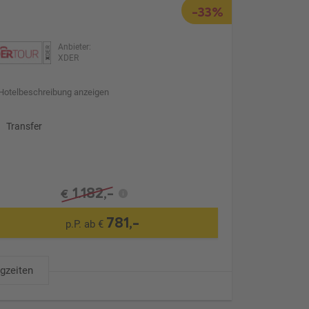
-33%
Anbieter:
XDER
Hotelbeschreibung anzeigen
Transfer
1.182,-
€
781,-
p.P. ab €
ugzeiten