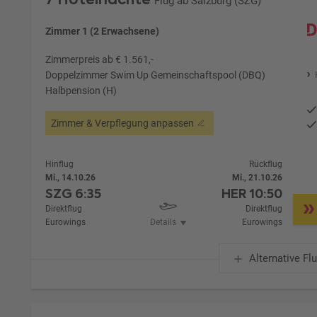
Flug ab Salzburg (SZG)
Zimmer 1 (2 Erwachsene)
Zimmerpreis ab € 1.561,-
Doppelzimmer Swim Up Gemeinschaftspool (DBQ)
Halbpension (H)
Zimmer & Verpflegung anpassen
Hinflug
Rückflug
Mi., 14.10.26
Mi., 21.10.26
SZG
6:35
HER
10:50
Direktflug
Direktflug
Eurowings
Details
Eurowings
Alternative Fl