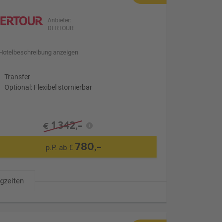
Anbieter:
DERTOUR
Hotelbeschreibung anzeigen
Transfer
Optional: Flexibel stornierbar
1.342,-
€
780,-
p.P. ab €
ugzeiten