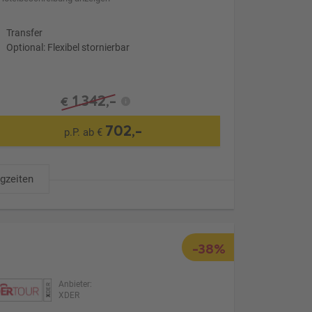
Transfer
Optional: Flexibel stornierbar
1.342,-
€
702,-
p.P. ab €
ugzeiten
-38%
Anbieter:
XDER