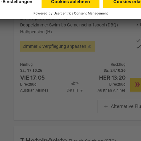
Zimmer 1 (2 Erwachsene)
Zimmerpreis ab € 1.540,-
Doppelzimmer Swim Up Gemeinschaftspool (DBQ)
Halbpension (H)
Zimmer & Verpflegung anpassen
Hinflug
Rückflug
Sa., 17.10.26
Sa., 24.10.26
VIE
17:05
HER
13:20
Direktflug
Direktflug
Austrian Airlines
Details
Austrian Airlines
Alternative Fl
7 Hotelnächte