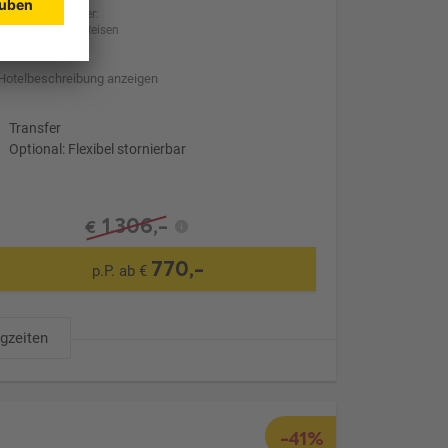
Anbieter:
BILLA Reisen
Hotelbeschreibung anzeigen
Transfer
Optional: Flexibel stornierbar
1.306,-
€
770,-
p.P. ab €
ugzeiten
-41%