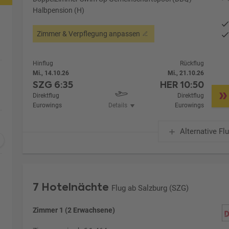
Halbpension (H)
Zimmer & Verpflegung anpassen
Hinflug
Rückflug
Mi., 14.10.26
Mi., 21.10.26
SZG
6:35
HER
10:50
Direktflug
Direktflug
Eurowings
Details
Eurowings
Alternative Fl
7 Hotelnächte
Flug ab Salzburg (SZG)
Zimmer 1 (2 Erwachsene)