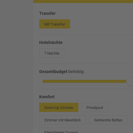
Transfer
Mit Transfer
Hotelnächte
7 Nächte
Gesamtbudget
beliebig
Komfort
Swim-Up Zimmer
Privatpool
Zimmer mit Meerblick
Getrennte Betten
Erleichterter Zugang