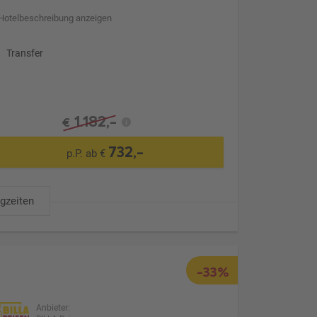
Hotelbeschreibung anzeigen
Transfer
1.182,-
€
732,-
p.P. ab €
ugzeiten
-33%
Anbieter: