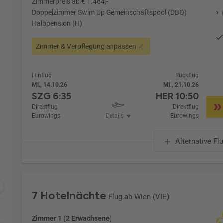
Zimmerpreis ab € 1.464,-
Doppelzimmer Swim Up Gemeinschaftspool (DBQ)
Halbpension (H)
Zimmer & Verpflegung anpassen
Hinflug
Rückflug
Mi., 14.10.26
Mi., 21.10.26
SZG
6:35
HER
10:50
Direktflug
Direktflug
Eurowings
Details
Eurowings
Alternative Fl
7 Hotelnächte
Flug ab Wien (VIE)
Zimmer 1 (2 Erwachsene)