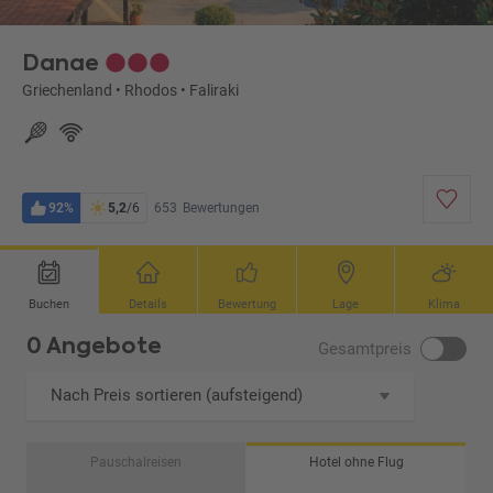
Danae
Griechenland
•
Rhodos
•
Faliraki
92%
5,2
/6
653
Bewertungen
Buchen
Details
Bewertung
Lage
Klima
0 Angebote
Gesamtpreis
Nach Preis sortieren (aufsteigend)
Pauschalreisen
Hotel ohne Flug