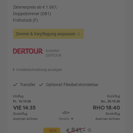
Zimmerpreis ab € 1.067,-
Doppelzimmer (DB1)
Frühstück (F)
Zimmer & Verpflegung anpassen
Anbieter:
DERTOUR
Hotelbeschreibung anzeigen
Transfer
Optional: Flexibel stornierbar
Hinflug
Rückflug
Fr., 16.10.26
So., 25.10.26
VIE
14:35
RHO
18:40
Direktflug
Direktflug
Austrian Airlines
Details
Austrian Airlines
841,-
€
-36%