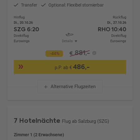
Transfer
Optional: Flexibel stornierbar
Hinflug
Rückflug
Di., 20.10.26
Di., 27.10.26
SZG
6:20
RHO
10:40
Direktflug
Direktflug
Eurowings
Details
Eurowings
881,-
€
-44%
486,-
p.P. ab €
Alternative Flugzeiten
7 Hotelnächte
Flug ab Salzburg (SZG)
Zimmer 1 (2 Erwachsene)