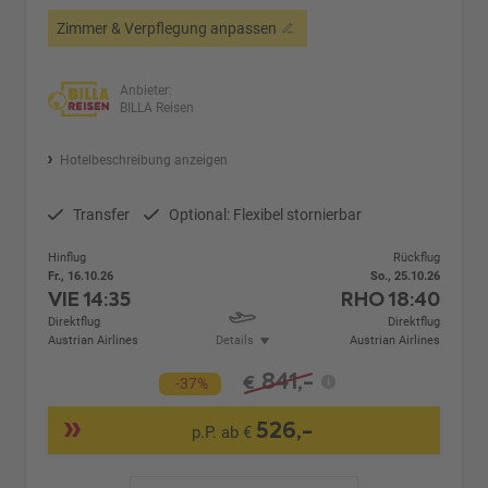
Zimmer & Verpflegung anpassen
Anbieter:
BILLA Reisen
Hotelbeschreibung anzeigen
Transfer
Optional: Flexibel stornierbar
Hinflug
Rückflug
Fr., 16.10.26
So., 25.10.26
VIE
14:35
RHO
18:40
Direktflug
Direktflug
Austrian Airlines
Details
Austrian Airlines
841,-
€
-37%
526,-
p.P. ab €