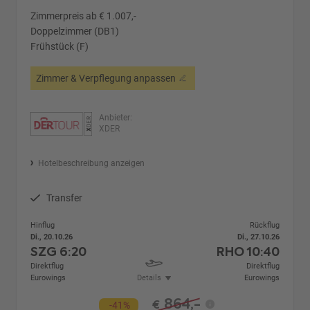
Zimmerpreis ab € 1.007,-
Doppelzimmer (DB1)
Frühstück (F)
Zimmer & Verpflegung anpassen
Anbieter:
XDER
Hotelbeschreibung anzeigen
Transfer
Hinflug
Rückflug
Di., 20.10.26
Di., 27.10.26
SZG
6:20
RHO
10:40
Direktflug
Direktflug
Eurowings
Details
Eurowings
864,-
€
-41%