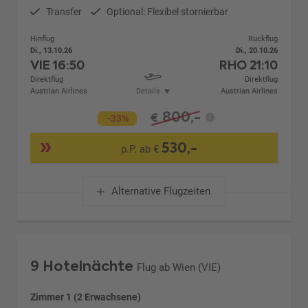
Transfer
Optional: Flexibel stornierbar
Hinflug
Rückflug
Di., 13.10.26
Di., 20.10.26
VIE
16:50
RHO
21:10
Direktflug
Direktflug
Austrian Airlines
Details
Austrian Airlines
800,-
€
-33%
530,-
p.P. ab €
Alternative Flugzeiten
9 Hotelnächte
Flug ab Wien (VIE)
Zimmer 1 (2 Erwachsene)