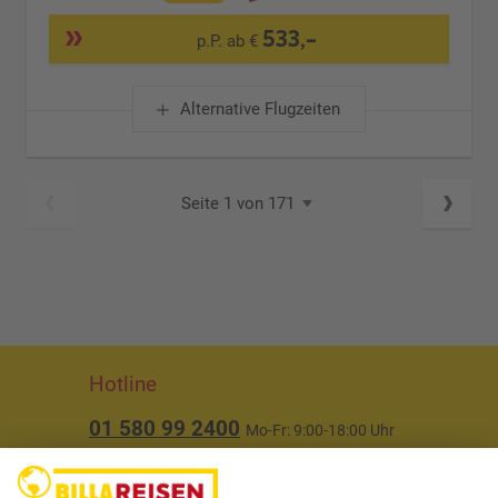
533,-
p.P. ab €
Alternative Flugzeiten
Seite 1 von 171
Hotline
01 580 99 2400
Mo-Fr: 9:00-18:00 Uhr
(ausgenommen Feiertage)