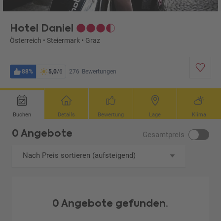
Hotel Daniel
Österreich
•
Steiermark
•
Graz
88%
5,0
/6
276
Bewertungen
Buchen
Details
Bewertung
Lage
Klima
0 Angebote
Gesamtpreis
Nach Preis sortieren (aufsteigend)
0 Angebote gefunden.