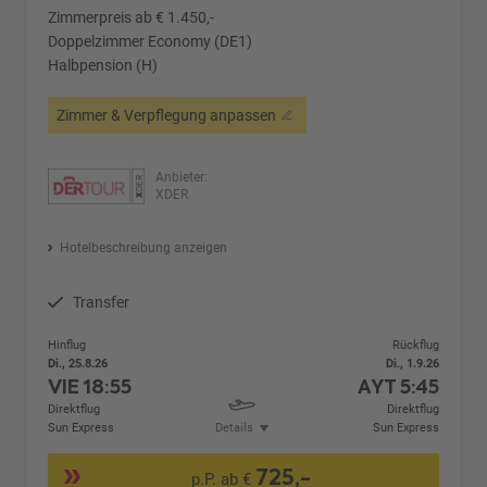
Zimmerpreis ab € 1.450,-
Doppelzimmer Economy (DE1)
Halbpension (H)
Zimmer & Verpflegung anpassen
Anbieter:
XDER
Hotelbeschreibung anzeigen
Transfer
Hinflug
Rückflug
Di., 25.8.26
Di., 1.9.26
VIE
18:55
AYT
5:45
Direktflug
Direktflug
Sun Express
Details
Sun Express
725,-
p.P. ab €