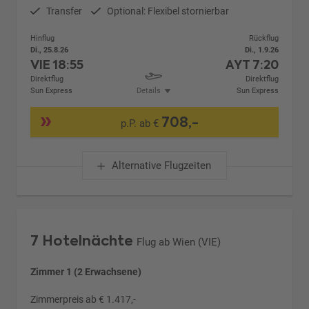
Transfer
Optional: Flexibel stornierbar
Hinflug
Rückflug
Di., 25.8.26
Di., 1.9.26
VIE
18:55
AYT
7:20
Direktflug
Direktflug
Sun Express
Details
Sun Express
708,-
p.P. ab €
Alternative Flugzeiten
7 Hotelnächte
Flug ab Wien (VIE)
Zimmer 1 (2 Erwachsene)
Zimmerpreis ab € 1.417,-