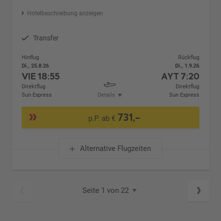
Hotelbeschreibung anzeigen
Transfer
Hinflug
Rückflug
Di., 25.8.26
Di., 1.9.26
VIE
18:55
AYT
7:20
Direktflug
Direktflug
Sun Express
Details
Sun Express
731,-
p.P. ab €
Alternative Flugzeiten
Seite 1 von 22