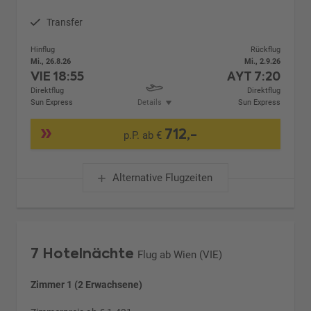
Transfer
Hinflug
Rückflug
Mi., 26.8.26
Mi., 2.9.26
VIE
18:55
AYT
7:20
Direktflug
Direktflug
Sun Express
Details
Sun Express
712,-
p.P. ab €
Alternative Flugzeiten
7 Hotelnächte
Flug ab Wien (VIE)
Zimmer 1 (2 Erwachsene)