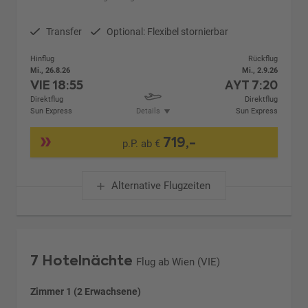
Transfer
Optional: Flexibel stornierbar
Hinflug
Rückflug
Mi., 26.8.26
Mi., 2.9.26
VIE
18:55
AYT
7:20
Direktflug
Direktflug
Sun Express
Details
Sun Express
719,-
p.P. ab €
Alternative Flugzeiten
7 Hotelnächte
Flug ab Wien (VIE)
Zimmer 1 (2 Erwachsene)