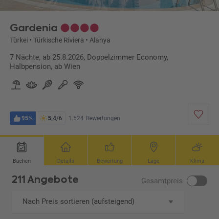
Gardenia
Türkei
•
Türkische Riviera
•
Alanya
7 Nächte, ab 25.8.2026, Doppelzimmer Economy,
Halbpension, ab Wien
95%
5,4
/6
1.524
Bewertungen
Buchen
Details
Bewertung
Lage
Klima
211 Angebote
Gesamtpreis
Nach Preis sortieren (aufsteigend)