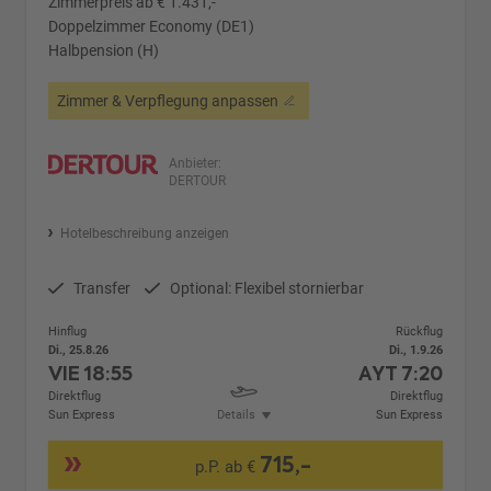
Zimmerpreis ab € 1.431,-
Doppelzimmer Economy (DE1)
Halbpension (H)
Zimmer & Verpflegung anpassen
Anbieter:
DERTOUR
Hotelbeschreibung anzeigen
Transfer
Optional: Flexibel stornierbar
Hinflug
Rückflug
Di., 25.8.26
Di., 1.9.26
VIE
18:55
AYT
7:20
Direktflug
Direktflug
Sun Express
Details
Sun Express
715,-
p.P. ab €