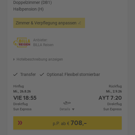
Doppelzimmer (DB1)
Halbpension (H)
Zimmer & Verpflegung anpassen
Anbieter:
BILLA Reisen
Hotelbeschreibung anzeigen
Transfer
Optional: Flexibel stornierbar
Hinflug
Rückflug
Mi., 26.8.26
Mi., 2.9.26
VIE
18:55
AYT
7:20
Direktflug
Direktflug
Sun Express
Details
Sun Express
708,-
p.P. ab €