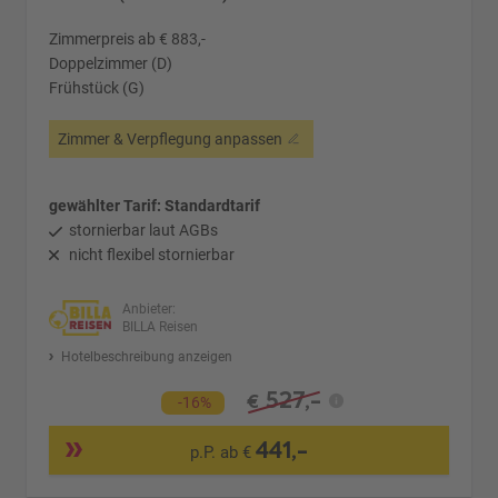
Zimmerpreis ab € 883,-
Doppelzimmer (D)
Frühstück (G)
Zimmer & Verpflegung anpassen
gewählter Tarif: Standardtarif
stornierbar laut AGBs
nicht flexibel stornierbar
Anbieter:
BILLA Reisen
Hotelbeschreibung anzeigen
527,-
€
-16%
441,-
p.P. ab €