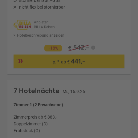
stornierbar laut AGBs
nicht flexibel stornierbar
Anbieter:
BILLA Reisen
Hotelbeschreibung anzeigen
542,-
€
-18%
441,-
p.P. ab €
7 Hotelnächte
Mi., 16.9.26
Zimmer 1 (2 Erwachsene)
Zimmerpreis ab € 883,-
Doppelzimmer (D)
Frühstück (G)