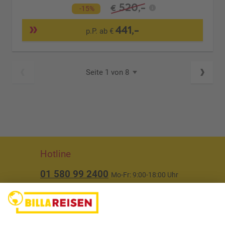
520,-
€
-15%
441,-
p.P. ab €
Seite 1 von 8
Hotline
01 580 99 2400
Mo-Fr: 9:00-18:00 Uhr
(ausgenommen Feiertage)
Über uns