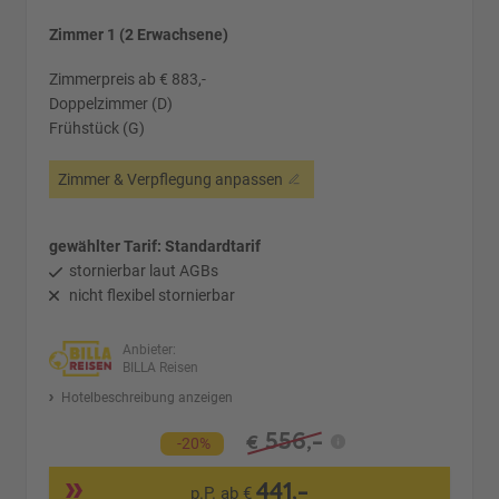
Zimmer 1 (2 Erwachsene)
Zimmerpreis ab € 883,-
Doppelzimmer (D)
Frühstück (G)
Zimmer & Verpflegung anpassen
gewählter Tarif: Standardtarif
stornierbar laut AGBs
nicht flexibel stornierbar
Anbieter:
BILLA Reisen
Hotelbeschreibung anzeigen
556,-
€
-20%
441,-
p.P. ab €