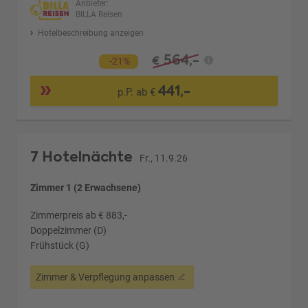
Anbieter:
BILLA Reisen
Hotelbeschreibung anzeigen
564,-
€
-21%
441,-
p.P. ab €
7 Hotelnächte
Fr., 11.9.26
Zimmer 1 (2 Erwachsene)
Zimmerpreis ab € 883,-
Doppelzimmer (D)
Frühstück (G)
Zimmer & Verpflegung anpassen