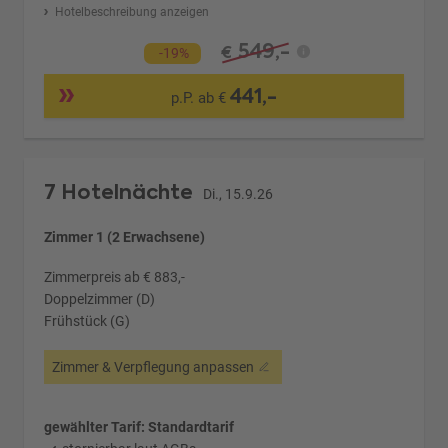
Hotelbeschreibung anzeigen
549,-
€
-19%
441,-
p.P. ab €
7 Hotelnächte
Di., 15.9.26
Zimmer 1 (2 Erwachsene)
Zimmerpreis ab € 883,-
Doppelzimmer (D)
Frühstück (G)
Zimmer & Verpflegung anpassen
gewählter Tarif: Standardtarif