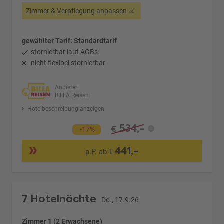
Zimmer & Verpflegung anpassen
gewählter Tarif: Standardtarif
stornierbar laut AGBs
nicht flexibel stornierbar
Anbieter:
BILLA Reisen
Hotelbeschreibung anzeigen
534,-
€
-17%
441,-
p.P. ab €
7 Hotelnächte
Do., 17.9.26
Zimmer 1 (2 Erwachsene)