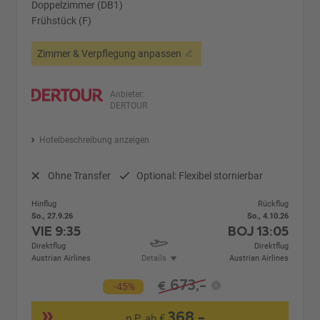
Doppelzimmer (DB1)
Frühstück (F)
Zimmer & Verpflegung anpassen
Anbieter:
DERTOUR
Hotelbeschreibung anzeigen
Ohne Transfer
Optional: Flexibel stornierbar
Hinflug
Rückflug
So., 27.9.26
So., 4.10.26
VIE
9:35
BOJ
13:05
Direktflug
Direktflug
Austrian Airlines
Details
Austrian Airlines
673,-
€
-45%
368,-
p.P. ab €