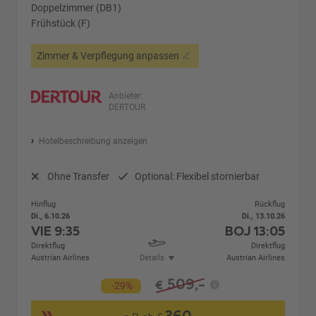
Doppelzimmer (DB1)
Frühstück (F)
Zimmer & Verpflegung anpassen
Anbieter:
DERTOUR
Hotelbeschreibung anzeigen
Ohne Transfer
Optional: Flexibel stornierbar
Hinflug
Rückflug
Di., 6.10.26
Di., 13.10.26
VIE
9:35
BOJ
13:05
Direktflug
Direktflug
Austrian Airlines
Details
Austrian Airlines
509,-
€
-29%