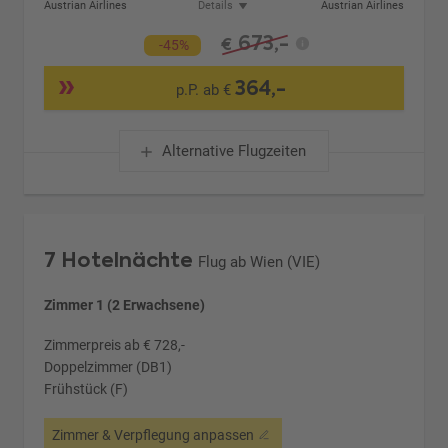
Austrian Airlines
Details
Austrian Airlines
673,-
€
-45%
364,-
p.P. ab €
Alternative Flugzeiten
7 Hotelnächte
Flug ab Wien (VIE)
Zimmer 1 (2 Erwachsene)
Zimmerpreis ab € 728,-
Doppelzimmer (DB1)
Frühstück (F)
Zimmer & Verpflegung anpassen