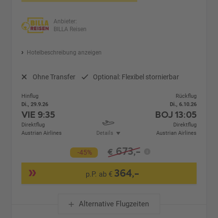
Anbieter:
BILLA Reisen
Hotelbeschreibung anzeigen
Ohne Transfer
Optional: Flexibel stornierbar
Hinflug
Rückflug
Di., 29.9.26
Di., 6.10.26
VIE
9:35
BOJ
13:05
Direktflug
Direktflug
Austrian Airlines
Details
Austrian Airlines
673,-
€
-45%
364,-
p.P. ab €
Alternative Flugzeiten