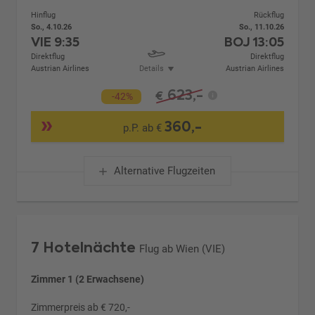
Hinflug
Rückflug
So., 4.10.26
So., 11.10.26
VIE
9:35
BOJ
13:05
Direktflug
Direktflug
Austrian Airlines
Details
Austrian Airlines
623,-
€
-42%
360,-
p.P. ab €
Alternative Flugzeiten
7 Hotelnächte
Flug ab Wien (VIE)
Zimmer 1 (2 Erwachsene)
Zimmerpreis ab € 720,-