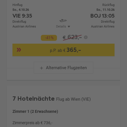
Hinflug
Rückflug
So., 4.10.26
So., 11.10.26
VIE
9:35
BOJ
13:05
Direktflug
Direktflug
Austrian Airlines
Details
Austrian Airlines
623,-
€
-41%
365,-
p.P. ab €
Alternative Flugzeiten
7 Hotelnächte
Flug ab Wien (VIE)
Zimmer 1 (2 Erwachsene)
Zimmerpreis ab € 736,-