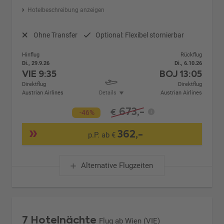
Hotelbeschreibung anzeigen
Ohne Transfer
Optional: Flexibel stornierbar
Hinflug
Rückflug
Di., 29.9.26
Di., 6.10.26
VIE
9:35
BOJ
13:05
Direktflug
Direktflug
Austrian Airlines
Details
Austrian Airlines
673,-
€
-46%
362,-
p.P. ab €
Alternative Flugzeiten
7 Hotelnächte
Flug ab Wien (VIE)