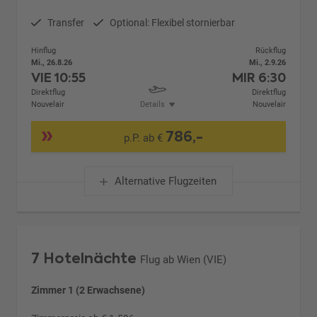
Transfer
Optional: Flexibel stornierbar
Hinflug
Rückflug
Mi., 26.8.26
Mi., 2.9.26
VIE
10:55
MIR
6:30
Direktflug
Direktflug
Nouvelair
Details
Nouvelair
786,-
p.P. ab €
Alternative Flugzeiten
7 Hotelnächte
Flug ab Wien (VIE)
Zimmer 1 (2 Erwachsene)