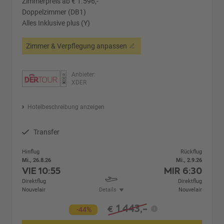
Zimmerpreis ab € 1.596,-
Doppelzimmer (DB1)
Alles Inklusive plus (Y)
Zimmer & Verpflegung anpassen
Anbieter:
XDER
Hotelbeschreibung anzeigen
Transfer
Hinflug
Rückflug
Mi., 26.8.26
Mi., 2.9.26
VIE
10:55
MIR
6:30
Direktflug
Direktflug
Nouvelair
Details
Nouvelair
1.443,-
€
-44%