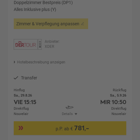
Doppelzimmer Bestpreis (DP1)
Alles Inklusive plus (Y)
Zimmer & Verpflegung anpassen
Anbieter:
XDER
Hotelbeschreibung anzeigen
Transfer
Hinflug
Rückflug
Sa., 29.8.26
Sa., 5.9.26
VIE
15:15
MIR
10:50
Direktflug
Direktflug
Nouvelair
Details
Nouvelair
781,-
p.P. ab €