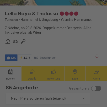
Lella Baya & Thalasso
Tunesien
•
Hammamet & Umgebung
•
Yasmine Hammamet
7 Nächte, ab 29.8.2026, Doppelzimmer Bestpreis, Alles
Inklusive plus, ab Wien
82%
4,7
/6
587
Bewertungen
Buchen
Details
Bewertung
Lage
Klima
86 Angebote
Gesamtpreis
Nach Preis sortieren (aufsteigend)