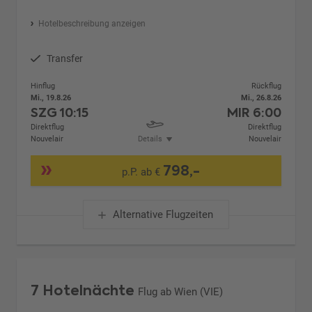
Hotelbeschreibung anzeigen
Transfer
Hinflug
Rückflug
Mi., 19.8.26
Mi., 26.8.26
SZG
10:15
MIR
6:00
Direktflug
Direktflug
Nouvelair
Details
Nouvelair
798,-
p.P. ab €
Alternative Flugzeiten
7 Hotelnächte
Flug ab Wien (VIE)