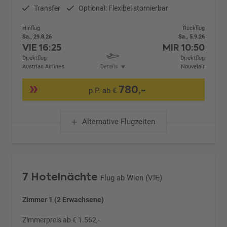
Transfer
Optional: Flexibel stornierbar
Hinflug
Rückflug
Sa., 29.8.26
Sa., 5.9.26
VIE
16:25
MIR
10:50
Direktflug
Direktflug
Austrian Airlines
Details
Nouvelair
780,-
p.P. ab €
Alternative Flugzeiten
7 Hotelnächte
Flug ab Wien (VIE)
Zimmer 1 (2 Erwachsene)
Zimmerpreis ab € 1.562,-