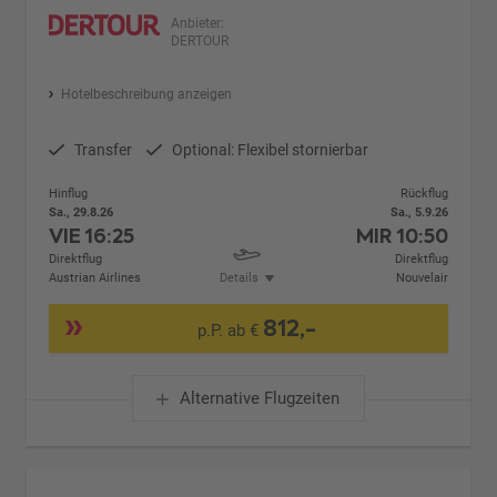
Anbieter:
DERTOUR
Hotelbeschreibung anzeigen
Transfer
Optional: Flexibel stornierbar
Hinflug
Rückflug
Sa., 29.8.26
Sa., 5.9.26
VIE
16:25
MIR
10:50
Direktflug
Direktflug
Austrian Airlines
Details
Nouvelair
812,-
p.P. ab €
Alternative Flugzeiten