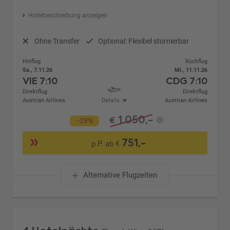
Hotelbeschreibung anzeigen
Ohne Transfer
Optional: Flexibel stornierbar
Hinflug
Rückflug
Sa., 7.11.26
Mi., 11.11.26
VIE
7:10
CDG
7:10
Direktflug
Direktflug
Austrian Airlines
Details
Austrian Airlines
1.050,-
€
-28%
751,-
p.P. ab €
Alternative Flugzeiten