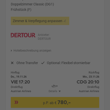
Doppelzimmer Classic (DG1)
Frühstück (F)
Zimmer & Verpflegung anpassen
Anbieter:
DERTOUR
Hotelbeschreibung anzeigen
Ohne Transfer
Optional: Flexibel stornierbar
Hinflug
Rückflug
Do., 19.11.26
Mo., 23.11.26
VIE
17:20
CDG
20:10
Direktflug
Direktflug
Austrian Airlines
Details
Austrian Airlines
780,-
p.P. ab €