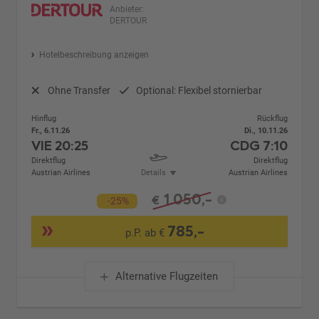
Anbieter:
DERTOUR
Hotelbeschreibung anzeigen
Ohne Transfer
Optional: Flexibel stornierbar
Hinflug
Rückflug
Fr., 6.11.26
Di., 10.11.26
VIE
20:25
CDG
7:10
Direktflug
Direktflug
Austrian Airlines
Details
Austrian Airlines
1.050,-
€
-25%
785,-
p.P. ab €
Alternative Flugzeiten