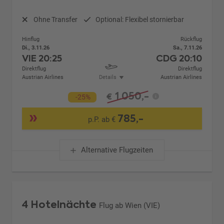
Ohne Transfer
Optional: Flexibel stornierbar
Hinflug
Rückflug
Di., 3.11.26
Sa., 7.11.26
VIE
20:25
CDG
20:10
Direktflug
Direktflug
Austrian Airlines
Details
Austrian Airlines
1.050,-
€
-25%
785,-
p.P. ab €
Alternative Flugzeiten
4 Hotelnächte
Flug ab Wien (VIE)