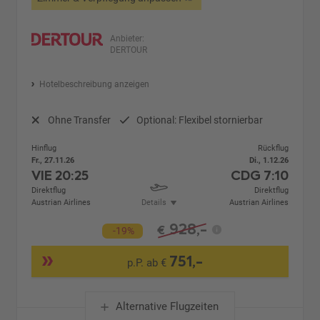
Anbieter:
DERTOUR
Hotelbeschreibung anzeigen
Ohne Transfer
Optional: Flexibel stornierbar
Hinflug
Rückflug
Fr., 27.11.26
Di., 1.12.26
VIE
20:25
CDG
7:10
Direktflug
Direktflug
Austrian Airlines
Details
Austrian Airlines
928,-
€
-19%
751,-
p.P. ab €
Alternative Flugzeiten