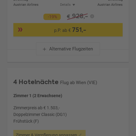
Austrian Airlines
Details
Austrian Airlines
928,-
€
-19%
751,-
p.P. ab €
Alternative Flugzeiten
4 Hotelnächte
Flug ab Wien (VIE)
Zimmer 1 (2 Erwachsene)
Zimmerpreis ab € 1.503,-
Doppelzimmer Classic (DG1)
Frühstück (F)
Zimmer & Verpflegung anpassen