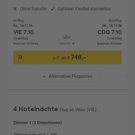
Ohne Transfer
Optional: Flexibel stornierbar
Hinflug
Rückflug
Sa., 14.11.26
Mi., 18.11.26
VIE
7:10
CDG
7:10
Direktflug
Direktflug
Austrian Airlines
Details
Austrian Airlines
748,-
p.P. ab €
Alternative Flugzeiten
4 Hotelnächte
Flug ab Wien (VIE)
Zimmer 1 (2 Erwachsene)
Zimmerpreis ab € 1.496,-