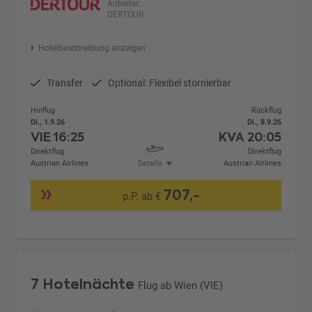
Anbieter:
DERTOUR
Hotelbeschreibung anzeigen
Transfer
Optional: Flexibel stornierbar
Hinflug
Rückflug
Di., 1.9.26
Di., 8.9.26
VIE
16:25
KVA
20:05
Direktflug
Direktflug
Austrian Airlines
Details
Austrian Airlines
707,-
p.P. ab €
7 Hotelnächte
Flug ab Wien (VIE)