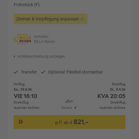
Frühstück (F)
Zimmer & Verpflegung anpassen
Anbieter:
BILLA Reisen
Hotelbeschreibung anzeigen
Transfer
Optional: Flexibel stornierbar
Hinflug
Rückflug
Sa., 29.8.26
Di., 8.9.26
VIE
16:10
KVA
20:05
Direktflug
Direktflug
Austrian Airlines
Details
Austrian Airlines
821,-
p.P. ab €