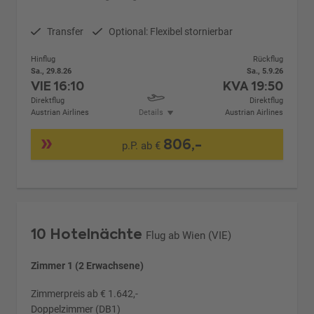
Transfer
Optional: Flexibel stornierbar
Hinflug
Rückflug
Sa., 29.8.26
Sa., 5.9.26
VIE
16:10
KVA
19:50
Direktflug
Direktflug
Austrian Airlines
Details
Austrian Airlines
806,-
p.P. ab €
10 Hotelnächte
Flug ab Wien (VIE)
Zimmer 1 (2 Erwachsene)
Zimmerpreis ab € 1.642,-
Doppelzimmer (DB1)