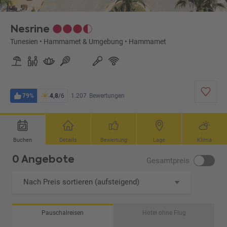
Nesrine
Tunesien
•
Hammamet & Umgebung
•
Hammamet
79%
4,8
/6
1.207
Bewertungen
Buchen
Details
Bewertung
Lage
Klima
0 Angebote
Gesamtpreis
Nach Preis sortieren (aufsteigend)
Pauschalreisen
Hotel ohne Flug