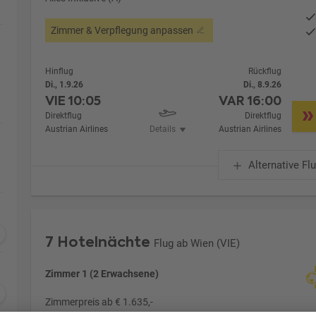
Zimmer & Verpflegung anpassen
Hinflug
Rückflug
Di., 1.9.26
Di., 8.9.26
VIE
10:05
VAR
16:00
Direktflug
Direktflug
Austrian Airlines
Details
Austrian Airlines
Alternative Fl
7 Hotelnächte
Flug ab Wien (VIE)
Zimmer 1 (2 Erwachsene)
Zimmerpreis ab € 1.635,-