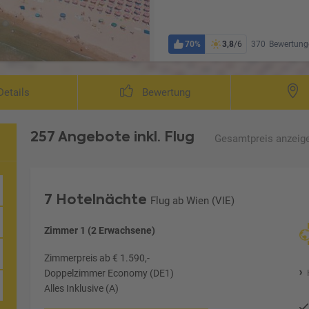
70%
3,8
/6
370
Bewertung
etails
Bewertung
257 Angebote
inkl. Flug
Gesamtpreis
anzeig
7 Hotelnächte
Flug ab Wien (VIE)
Zimmer 1 (2 Erwachsene)
Zimmerpreis ab € 1.590,-
Doppelzimmer Economy (DE1)
Alles Inklusive (A)