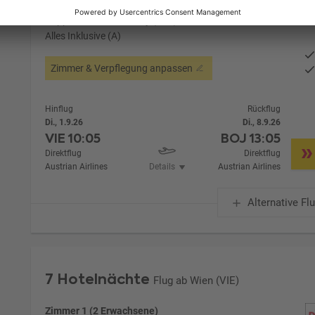
Zimmerpreis ab € 1.648,-
Doppelzimmer Economy (DE1)
Alles Inklusive (A)
Zimmer & Verpflegung anpassen
Hinflug
Rückflug
Di., 1.9.26
Di., 8.9.26
VIE
10:05
BOJ
13:05
Direktflug
Direktflug
Austrian Airlines
Details
Austrian Airlines
Alternative Fl
7 Hotelnächte
Flug ab Wien (VIE)
Zimmer 1 (2 Erwachsene)