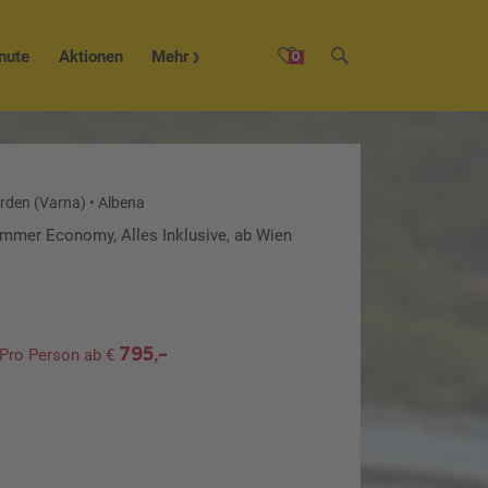
nute
Aktionen
Mehr
0
orden (Varna)
•
Albena
immer Economy, Alles Inklusive, ab Wien
795,-
Pro Person ab €