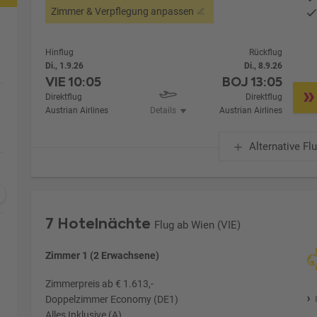
Zimmer & Verpflegung anpassen
Hinflug
Rückflug
Di., 1.9.26
Di., 8.9.26
VIE
10:05
BOJ
13:05
Direktflug
Direktflug
Austrian Airlines
Details
Austrian Airlines
Alternative Fl
7 Hotelnächte
Flug ab Wien (VIE)
Zimmer 1 (2 Erwachsene)
Zimmerpreis ab € 1.613,-
Doppelzimmer Economy (DE1)
Alles Inklusive (A)