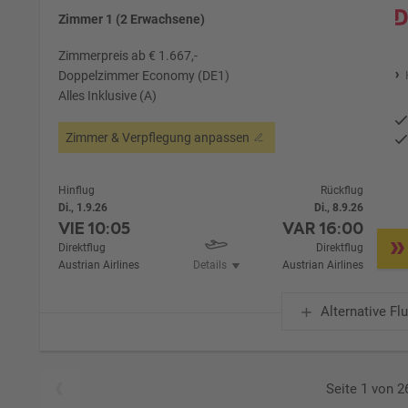
Zimmer 1 (2 Erwachsene)
Zimmerpreis ab € 1.667,-
Doppelzimmer Economy (DE1)
Alles Inklusive (A)
Zimmer & Verpflegung anpassen
Hinflug
Rückflug
Di., 1.9.26
Di., 8.9.26
VIE
10:05
VAR
16:00
Direktflug
Direktflug
Austrian Airlines
Details
Austrian Airlines
Alternative Fl
Seite 1 von 2