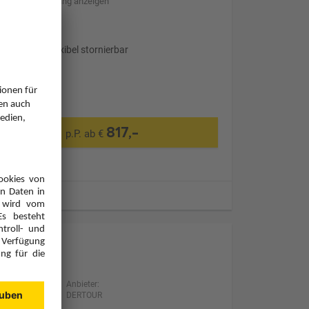
Hotelbeschreibung anzeigen
Transfer
Optional: Flexibel stornierbar
817,-
p.P. ab €
ugzeiten
Anbieter:
DERTOUR