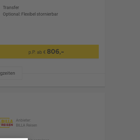
Transfer
Optional: Flexibel stornierbar
806,-
p.P. ab €
ugzeiten
Anbieter:
BILLA Reisen