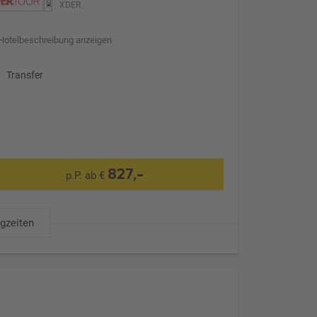
XDER
Hotelbeschreibung anzeigen
Transfer
827,-
p.P. ab €
ugzeiten