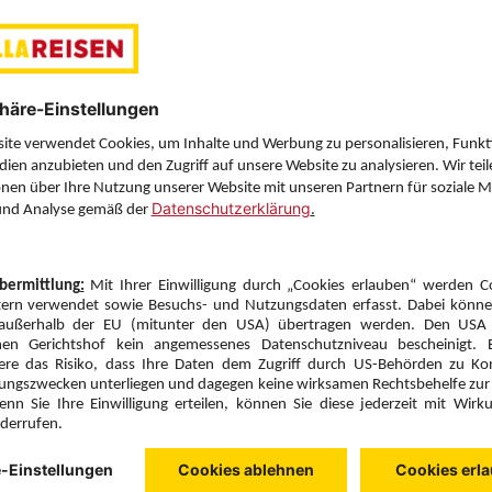
Doppelzimmer Economy (DE1)
Alles Inklusive (A)
Zimmer & Verpflegung anpassen
Hinflug
Rückflug
Di., 1.9.26
Di., 8.9.26
VIE
9:35
BOJ
13:05
Direktflug
Direktflug
Austrian Airlines
Details
Austrian Airlines
Alternative Fl
7 Hotelnächte
Flug ab Wien (VIE)
Zimmer 1 (2 Erwachsene)