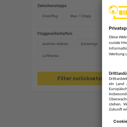
Zwischenstopps
Direktflug
Max. 1 Stopp
Fluggesellschaften
Austrian Airlines
Eurowings
Lufthansa
Filter zurücksetzen