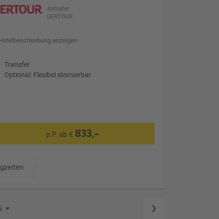
Anbieter:
DERTOUR
Hotelbeschreibung anzeigen
Transfer
Optional: Flexibel stornierbar
833,-
p.P. ab €
ugzeiten
6