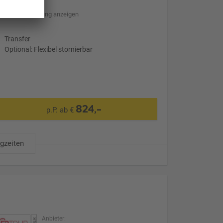
Hotelbeschreibung anzeigen
Transfer
Optional: Flexibel stornierbar
824,-
p.P. ab €
ugzeiten
Anbieter: