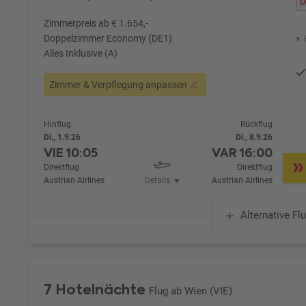
Zimmerpreis ab € 1.654,-
Doppelzimmer Economy (DE1)
Alles Inklusive (A)
Zimmer & Verpflegung anpassen
Hinflug
Rückflug
Di., 1.9.26
Di., 8.9.26
VIE
10:05
VAR
16:00
Direktflug
Direktflug
Austrian Airlines
Details
Austrian Airlines
Alternative Fl
7 Hotelnächte
Flug ab Wien (VIE)