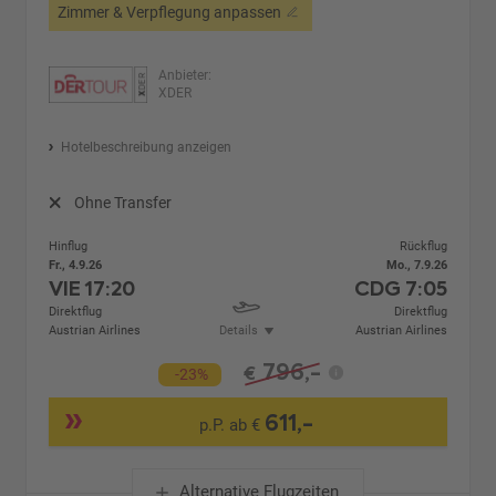
Zimmer & Verpflegung anpassen
Anbieter:
XDER
Hotelbeschreibung anzeigen
Ohne Transfer
Hinflug
Rückflug
Fr., 4.9.26
Mo., 7.9.26
VIE
17:20
CDG
7:05
Direktflug
Direktflug
Austrian Airlines
Details
Austrian Airlines
796,-
€
-23%
611,-
p.P. ab €
Alternative Flugzeiten