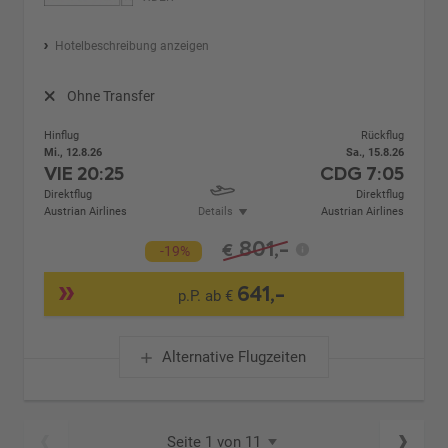
Hotelbeschreibung anzeigen
Ohne Transfer
Hinflug
Rückflug
Mi., 12.8.26
Sa., 15.8.26
VIE
20:25
CDG
7:05
Direktflug
Direktflug
Austrian Airlines
Details
Austrian Airlines
801,-
€
-19%
641,-
p.P. ab €
Alternative Flugzeiten
Seite 1 von 11