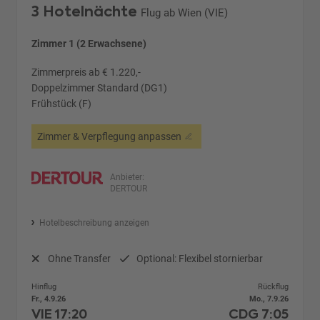
3 Hotelnächte
Flug ab Wien (VIE)
Zimmer 1 (2 Erwachsene)
Zimmerpreis ab € 1.220,-
Doppelzimmer Standard (DG1)
Frühstück (F)
Zimmer & Verpflegung anpassen
Anbieter:
DERTOUR
Hotelbeschreibung anzeigen
Ohne Transfer
Optional: Flexibel stornierbar
Hinflug
Rückflug
Fr., 4.9.26
Mo., 7.9.26
VIE
17:20
CDG
7:05