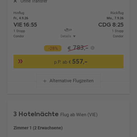
Ohne Transfer
Hinflug
Rückflug
Fr., 4.9.26
Mo., 7.9.26
VIE
16:55
CDG
8:25
1 Stopp
1 Stopp
Condor
Details
Condor
783,-
€
-28%
557,-
p.P. ab €
Alternative Flugzeiten
3 Hotelnächte
Flug ab Wien (VIE)
Zimmer 1 (2 Erwachsene)