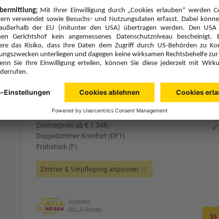
Anbieter:
BILLA Reisen
Hotelbeschreibung anzeigen
7 Hotelnächte
Mo., 5.10.26
Zimmer 1 (2 Erwachsene)
ge
Zimmerpreis ab € 1.348,-
Doppelzimmer Komfort (DF1)
Frühstück (F)
Zimmer & Verpflegung anpassen
Anbieter:
BILLA Reisen