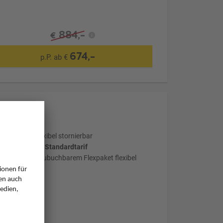
884,-
€
674,-
p.P. ab €
Optional: Flexibel stornierbar
wählter Tarif: Standardtarif
mit optional zubuchbarem Flexpaket flexibel
stornierbar