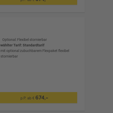
Optional: Flexibel stornierbar
wählter Tarif: Standardtarif
mit optional zubuchbarem Flexpaket flexibel
stornierbar
674,-
p.P. ab €