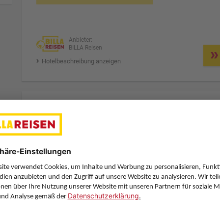
Anbieter:
BILLA Reisen
Hotelbeschreibung anzeigen
7 Hotelnächte
So., 4.10.26
Zimmer 1 (2 Erwachsene)
ge
Zimmerpreis ab € 1.348,-
Doppelzimmer Komfort (DF1)
Frühstück (F)
Zimmer & Verpflegung anpassen