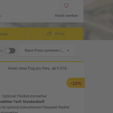
Hotel merken
n
Lage
Klima
Nach Preis sortieren (aufsteigend)
en
Hotel ohne Flug
pro Pers. ab € 674,-
-23%
Optional: Flexibel stornierbar
wählter Tarif: Standardtarif
mit optional zubuchbarem Flexpaket flexibel
stornierbar