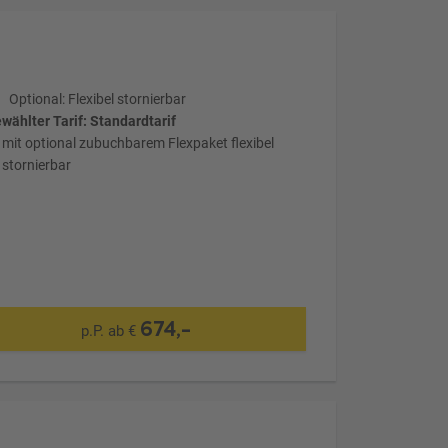
Optional: Flexibel stornierbar
wählter Tarif: Standardtarif
mit optional zubuchbarem Flexpaket flexibel
stornierbar
674,-
p.P. ab €