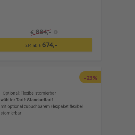
884,-
€
674,-
p.P. ab €
-23%
Optional: Flexibel stornierbar
wählter Tarif: Standardtarif
mit optional zubuchbarem Flexpaket flexibel
stornierbar