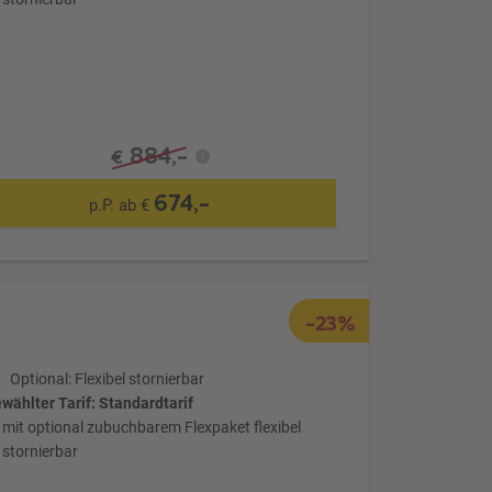
884,-
€
674,-
p.P. ab €
-23%
Optional: Flexibel stornierbar
wählter Tarif: Standardtarif
mit optional zubuchbarem Flexpaket flexibel
stornierbar