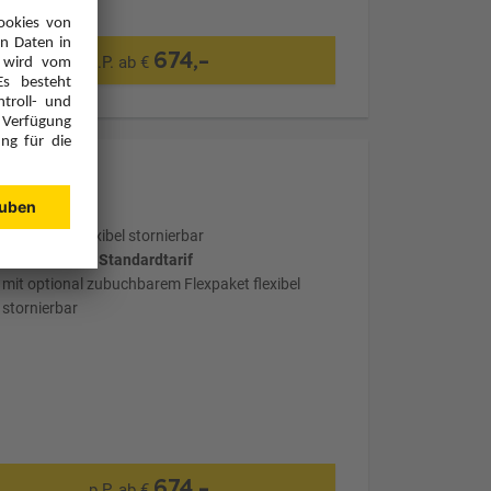
674,-
p.P. ab €
Optional: Flexibel stornierbar
wählter Tarif: Standardtarif
mit optional zubuchbarem Flexpaket flexibel
stornierbar
674,-
p.P. ab €