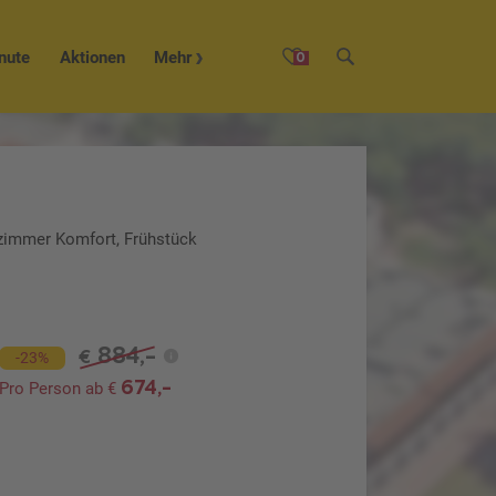
nute
Aktionen
Mehr
0
lzimmer Komfort, Frühstück
884,-
€
-23%
674,-
Pro Person ab €