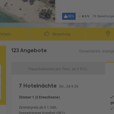
52%
4,1
/6
78
Bewertunge
etails
Bewertung
123 Angebote
Gesamtpreis
anzeig
Pauschalreisen
pro Pers. ab € 912,-
7 Hotelnächte
Do., 24.9.26
Zimmer 1 (2 Erwachsene)
ge
Zimmerpreis ab € 1.348,-
Doppelzimmer Komfort (DF1)