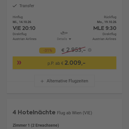
Transfer
Hinflug
Rückflug
Mi., 14.10.26
Mo., 19.10.26
VIE
20:10
MLE
9:30
Direktflug
Direktflug
Austrian Airlines
Details
Austrian Airlines
2.953,-
€
-31%
2.009,-
p.P. ab €
Alternative Flugzeiten
4 Hotelnächte
Flug ab Wien (VIE)
Zimmer 1 (2 Erwachsene)