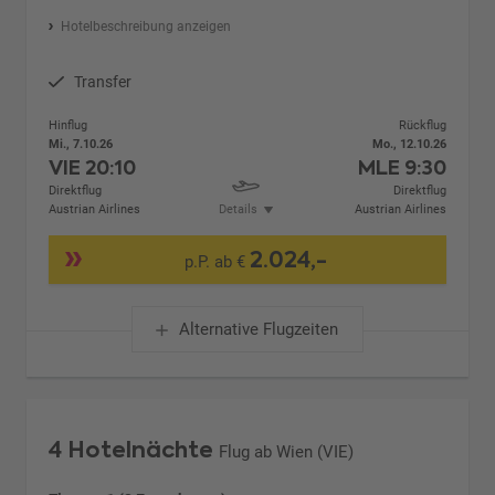
Hotelbeschreibung anzeigen
Transfer
Hinflug
Rückflug
Mi., 7.10.26
Mo., 12.10.26
VIE
20:10
MLE
9:30
Direktflug
Direktflug
Austrian Airlines
Details
Austrian Airlines
2.024,-
p.P. ab €
Alternative Flugzeiten
4 Hotelnächte
Flug ab Wien (VIE)