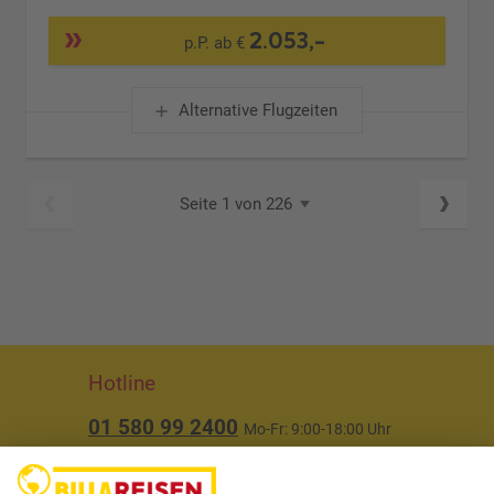
2.053,-
p.P. ab €
Alternative Flugzeiten
Seite 1 von 226
Hotline
01 580 99 2400
Mo-Fr: 9:00-18:00 Uhr
(ausgenommen Feiertage)