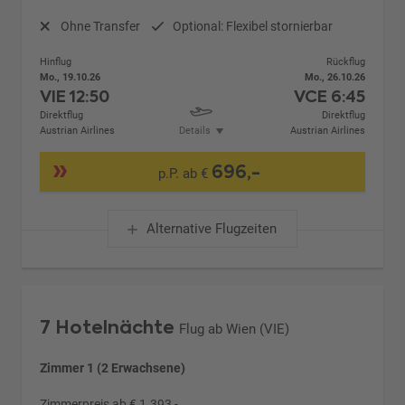
Ohne Transfer
Optional: Flexibel stornierbar
Hinflug
Rückflug
Mo., 19.10.26
Mo., 26.10.26
VIE
12:50
VCE
6:45
Direktflug
Direktflug
Austrian Airlines
Details
Austrian Airlines
696,-
p.P. ab €
Alternative Flugzeiten
7 Hotelnächte
Flug ab Wien (VIE)
Zimmer 1 (2 Erwachsene)
Zimmerpreis ab € 1.393,-