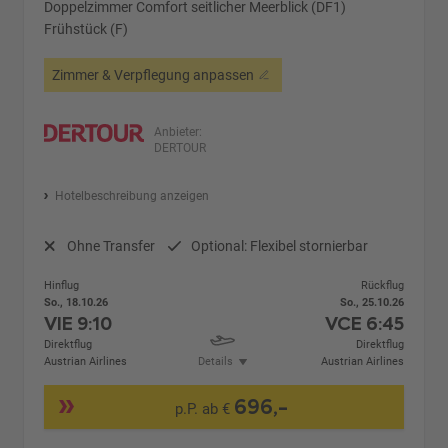
Doppelzimmer Comfort seitlicher Meerblick (DF1)
Frühstück (F)
Zimmer & Verpflegung anpassen
Anbieter:
DERTOUR
Hotelbeschreibung anzeigen
Ohne Transfer
Optional: Flexibel stornierbar
Hinflug
Rückflug
So., 18.10.26
So., 25.10.26
VIE
9:10
VCE
6:45
Direktflug
Direktflug
Austrian Airlines
Details
Austrian Airlines
696,-
p.P. ab €