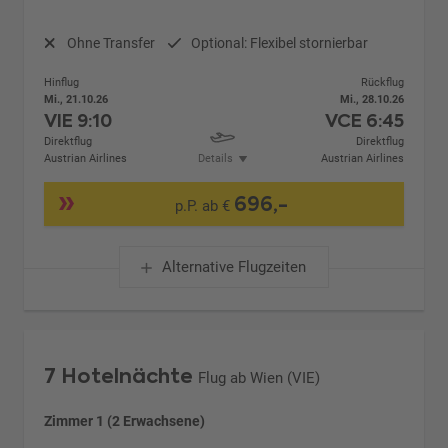
Ohne Transfer
Optional: Flexibel stornierbar
Hinflug
Rückflug
Mi., 21.10.26
Mi., 28.10.26
VIE
9:10
VCE
6:45
Direktflug
Direktflug
Austrian Airlines
Details
Austrian Airlines
696,-
p.P. ab €
Alternative Flugzeiten
7 Hotelnächte
Flug ab Wien (VIE)
Zimmer 1 (2 Erwachsene)