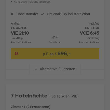
Hotelbeschreibung anzeigen
Ohne Transfer
Optional: Flexibel stornierbar
Hinflug
Rückflug
So., 25.10.26
So., 1.11.26
VIE
21:10
VCE
6:45
Direktflug
Direktflug
Austrian Airlines
Details
Austrian Airlines
696,-
p.P. ab €
Alternative Flugzeiten
7 Hotelnächte
Flug ab Wien (VIE)
Zimmer 1 (2 Erwachsene)