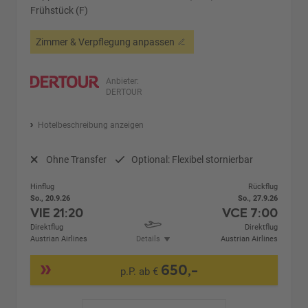
Frühstück (F)
Zimmer & Verpflegung anpassen
Anbieter:
DERTOUR
Hotelbeschreibung anzeigen
Ohne Transfer
Optional: Flexibel stornierbar
Hinflug
Rückflug
So., 20.9.26
So., 27.9.26
VIE
21:20
VCE
7:00
Direktflug
Direktflug
Austrian Airlines
Details
Austrian Airlines
650,-
p.P. ab €