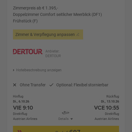
Zimmerpreis ab € 1.395,-
Doppelzimmer Comfort seitlicher Meerblick (DF1)
Frühstück (F)
Zimmer & Verpflegung anpassen
Anbieter:
DERTOUR
Hotelbeschreibung anzeigen
Ohne Transfer
Optional: Flexibel stornierbar
Hinflug
Rückflug
Di., 6.10.26
Di., 13.10.26
VIE
9:10
VCE
10:55
Direktflug
Direktflug
Austrian Airlines
Details
Austrian Airlines