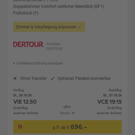
Doppelzimmer Comfort seitlicher Meerblick (DF1)
Frühstück (F)
Zimmer & Verpflegung anpassen
Anbieter:
DERTOUR
Hotelbeschreibung anzeigen
Ohne Transfer
Optional: Flexibel stornierbar
Hinflug
Rückflug
Di., 20.10.26
Di., 27.10.26
VIE
12:50
VCE
19:15
Direktflug
Direktflug
Austrian Airlines
Details
Austrian Airlines
696,-
p.P. ab €