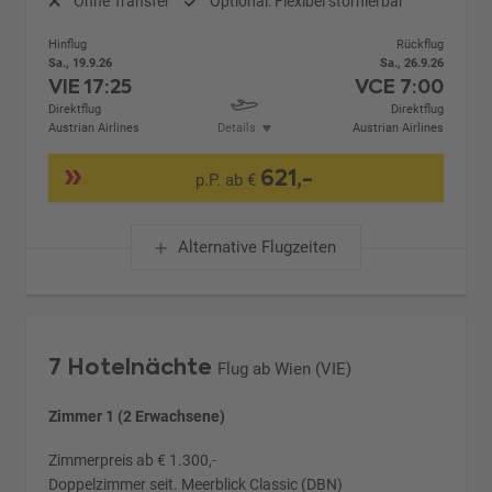
Ohne Transfer
Optional: Flexibel stornierbar
Hinflug
Rückflug
Sa., 19.9.26
Sa., 26.9.26
VIE
17:25
VCE
7:00
Direktflug
Direktflug
Austrian Airlines
Details
Austrian Airlines
621,-
p.P. ab €
Alternative Flugzeiten
7 Hotelnächte
Flug ab Wien (VIE)
Zimmer 1 (2 Erwachsene)
Zimmerpreis ab € 1.300,-
Doppelzimmer seit. Meerblick Classic (DBN)