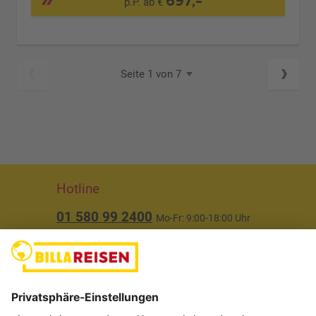
697,-
p.P. ab €
Seite 1 von 7
Hotline
01 580 99 2400
Mo-Fr: 9:00-18:00 Uhr
(ausgenommen Feiertage)
Über uns
Service