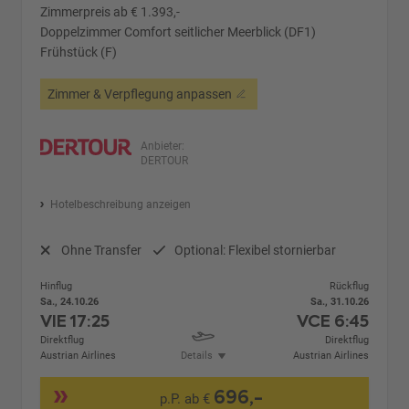
Zimmerpreis ab € 1.393,-
Doppelzimmer Comfort seitlicher Meerblick (DF1)
Frühstück (F)
Zimmer & Verpflegung anpassen
Anbieter:
DERTOUR
Hotelbeschreibung anzeigen
Ohne Transfer
Optional: Flexibel stornierbar
Hinflug
Rückflug
Sa., 24.10.26
Sa., 31.10.26
VIE
17:25
VCE
6:45
Direktflug
Direktflug
Austrian Airlines
Details
Austrian Airlines
696,-
p.P. ab €