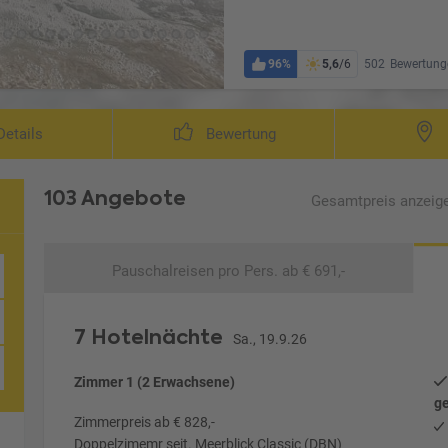
96%
5,6
/6
502
Bewertung
etails
Bewertung
103 Angebote
Gesamtpreis
anzeig
Pauschalreisen
pro Pers. ab € 691,-
7 Hotelnächte
Sa., 19.9.26
Zimmer 1 (2 Erwachsene)
ge
Zimmerpreis ab € 828,-
Doppelzimemr seit. Meerblick Classic (DBN)