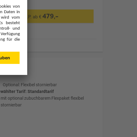
479,-
p.P. ab €
Tarife
Optional: Flexibel stornierbar
wählter Tarif: Standardtarif
mit optional zubuchbarem Flexpaket flexibel
stornierbar