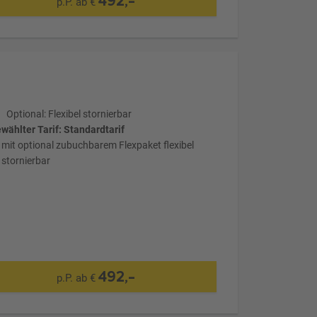
492,-
p.P. ab €
Optional: Flexibel stornierbar
wählter Tarif: Standardtarif
mit optional zubuchbarem Flexpaket flexibel
stornierbar
492,-
p.P. ab €