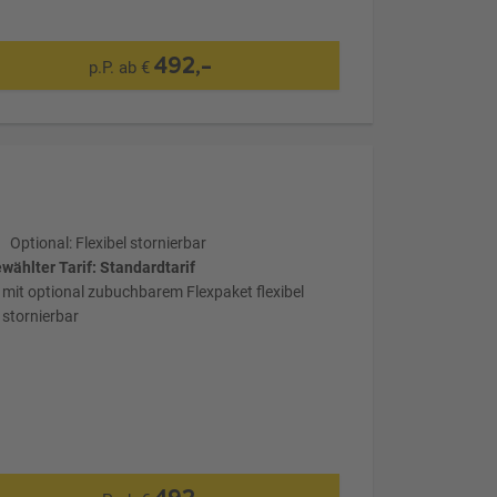
492,-
p.P. ab €
Optional: Flexibel stornierbar
wählter Tarif: Standardtarif
mit optional zubuchbarem Flexpaket flexibel
stornierbar