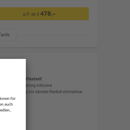
478,-
p.P. ab €
Tarife
wählter Tarif: Flextarif
flexible Stornierung inklusive
Reise bis 1 Tag vor Abreise flexibel stornierbar