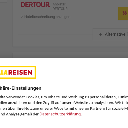
Anbieter:
DERTOUR
Hotelbeschreibung anzeigen
Alternative 
7 Hotelnächte
Sa., 19.9.26
Zimmer 1 (2 Erwachsene)
ge
Zimmerpreis ab € 958,-
Doppelzimmer seitl. Meerblick Classic FLEX (DBN)
Frühstück (F)
Zimmer & Verpflegung anpassen