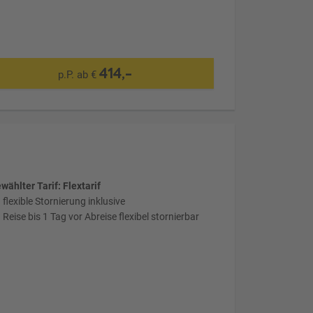
414,-
p.P. ab €
wählter Tarif: Flextarif
flexible Stornierung inklusive
Reise bis 1 Tag vor Abreise flexibel stornierbar