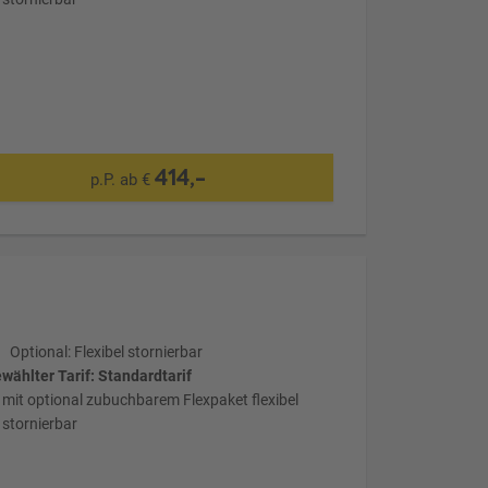
414,-
p.P. ab €
Optional: Flexibel stornierbar
wählter Tarif: Standardtarif
mit optional zubuchbarem Flexpaket flexibel
stornierbar