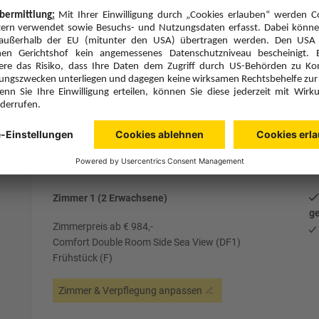
Anbieter:
DERTOUR
Hotelbeschreibung anzeigen
Alternative 
7 Hotelnächte
Fr., 25.9.26
Zimmer 1 (2 Erwachsene)
ge
Zimmerpreis ab € 984,-
Comfort Double Room Side Sea View (DF1)
Frühstück (F)
Zimmer & Verpflegung anpassen