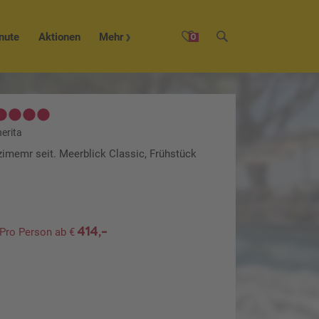
nute
Aktionen
Mehr
0
erita
zimemr seit. Meerblick Classic, Frühstück
414,-
Pro Person ab €