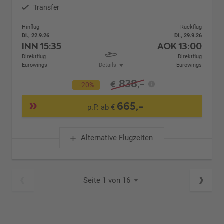
Transfer
Hinflug
Rückflug
Di., 22.9.26
Di., 29.9.26
INN
15:35
AOK
13:00
Direktflug
Direktflug
Eurowings
Details
Eurowings
838,-
€
-20%
665,-
p.P. ab €
Alternative Flugzeiten
Seite 1 von 16