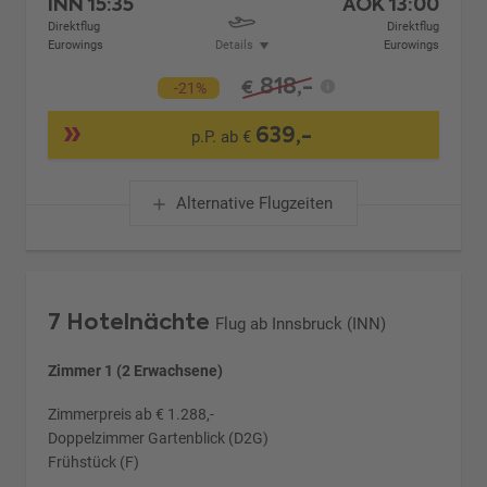
INN
15:35
AOK
13:00
Direktflug
Direktflug
Eurowings
Details
Eurowings
818,-
€
-21%
639,-
p.P. ab €
Alternative Flugzeiten
7 Hotelnächte
Flug ab Innsbruck (INN)
Zimmer 1 (2 Erwachsene)
Zimmerpreis ab € 1.288,-
Doppelzimmer Gartenblick (D2G)
Frühstück (F)