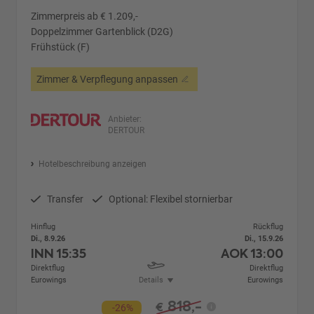
Zimmerpreis ab € 1.209,-
Doppelzimmer Gartenblick (D2G)
Frühstück (F)
Zimmer & Verpflegung anpassen
Anbieter:
DERTOUR
Hotelbeschreibung anzeigen
Transfer
Optional: Flexibel stornierbar
Hinflug
Rückflug
Di., 8.9.26
Di., 15.9.26
INN
15:35
AOK
13:00
Direktflug
Direktflug
Eurowings
Details
Eurowings
818,-
€
-26%