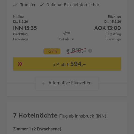
Transfer
Optional: Flexibel stornierbar
Hinflug
Rückflug
Di., 8.9.26
Di., 15.9.26
INN
15:35
AOK
13:00
Direktflug
Direktflug
Eurowings
Details
Eurowings
818,-
€
-27%
594,-
p.P. ab €
Alternative Flugzeiten
7 Hotelnächte
Flug ab Innsbruck (INN)
Zimmer 1 (2 Erwachsene)