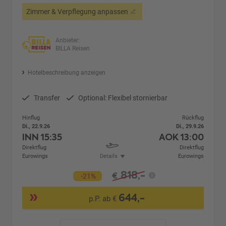
Zimmer & Verpflegung anpassen
Anbieter:
BILLA Reisen
Hotelbeschreibung anzeigen
Transfer
Optional: Flexibel stornierbar
Hinflug
Rückflug
Di., 22.9.26
Di., 29.9.26
INN
15:35
AOK
13:00
Direktflug
Direktflug
Eurowings
Details
Eurowings
818,-
€
-21%
644,-
p.P. ab €