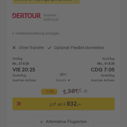
Anbieter:
DERTOUR
Hotelbeschreibung anzeigen
Ohne Transfer
Optional: Flexibel stornierbar
Hinflug
Rückflug
Do., 27.8.26
Mo., 31.8.26
VIE
20:25
CDG
7:05
Direktflug
Direktflug
Austrian Airlines
Details
Austrian Airlines
981,-
€
-15%
832,-
p.P. ab €
Alternative Flugzeiten