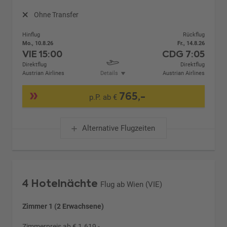
Ohne Transfer
Hinflug
Rückflug
Mo., 10.8.26
Fr., 14.8.26
VIE
15:00
CDG
7:05
Direktflug
Direktflug
Austrian Airlines
Details
Austrian Airlines
765,-
p.P. ab €
Alternative Flugzeiten
4 Hotelnächte
Flug ab Wien (VIE)
Zimmer 1 (2 Erwachsene)
Zimmerpreis ab € 1.619,-