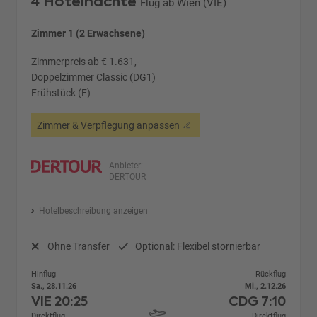
4 Hotelnächte
Flug ab Wien (VIE)
Zimmer 1 (2 Erwachsene)
Zimmerpreis ab € 1.631,-
Doppelzimmer Classic (DG1)
Frühstück (F)
Zimmer & Verpflegung anpassen
Anbieter:
DERTOUR
Hotelbeschreibung anzeigen
Ohne Transfer
Optional: Flexibel stornierbar
Hinflug
Rückflug
Sa., 28.11.26
Mi., 2.12.26
VIE
20:25
CDG
7:10
Direktflug
Direktflug