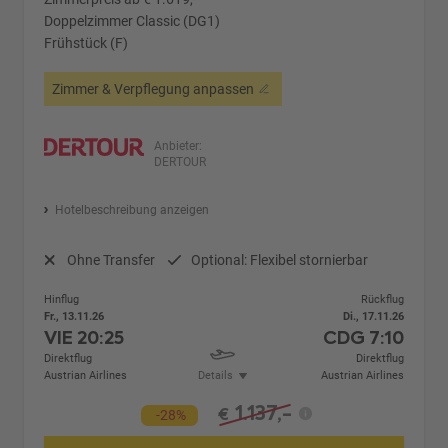
Doppelzimmer Classic (DG1)
Frühstück (F)
Zimmer & Verpflegung anpassen
Anbieter:
DERTOUR
Hotelbeschreibung anzeigen
Ohne Transfer
Optional: Flexibel stornierbar
Hinflug
Rückflug
Fr., 13.11.26
Di., 17.11.26
VIE
20:25
CDG
7:10
Direktflug
Direktflug
Austrian Airlines
Details
Austrian Airlines
1.137,-
€
-28%