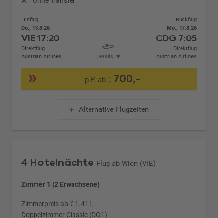
Ohne Transfer
Hinflug
Rückflug
Do., 13.8.26
Mo., 17.8.26
VIE
17:20
CDG
7:05
Direktflug
Direktflug
Austrian Airlines
Details
Austrian Airlines
700,-
p.P. ab €
Alternative Flugzeiten
4 Hotelnächte
Flug ab Wien (VIE)
Zimmer 1 (2 Erwachsene)
Zimmerpreis ab € 1.411,-
Doppelzimmer Classic (DG1)