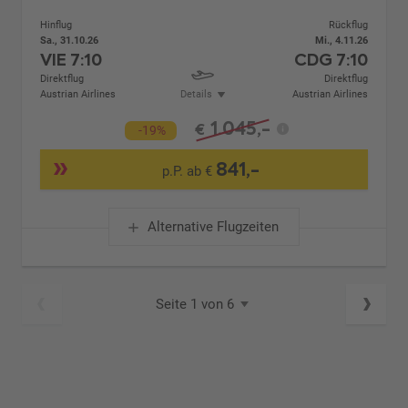
Hinflug
Rückflug
Sa., 31.10.26
Mi., 4.11.26
VIE
7:10
CDG
7:10
Direktflug
Direktflug
Austrian Airlines
Details
Austrian Airlines
1.045,-
€
-19%
841,-
p.P. ab €
Alternative Flugzeiten
Seite 1 von 6