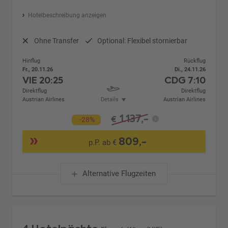
Hotelbeschreibung anzeigen
Ohne Transfer
Optional: Flexibel stornierbar
Hinflug
Rückflug
Fr., 20.11.26
Di., 24.11.26
VIE
20:25
CDG
7:10
Direktflug
Direktflug
Austrian Airlines
Details
Austrian Airlines
1.137,-
€
-28%
809,-
p.P. ab €
Alternative Flugzeiten