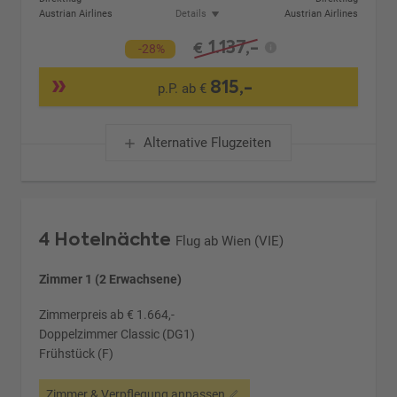
Austrian Airlines
Details
Austrian Airlines
1.137,-
€
-28%
815,-
p.P. ab €
Alternative Flugzeiten
4 Hotelnächte
Flug ab Wien (VIE)
Zimmer 1 (2 Erwachsene)
Zimmerpreis ab € 1.664,-
Doppelzimmer Classic (DG1)
Frühstück (F)
Zimmer & Verpflegung anpassen