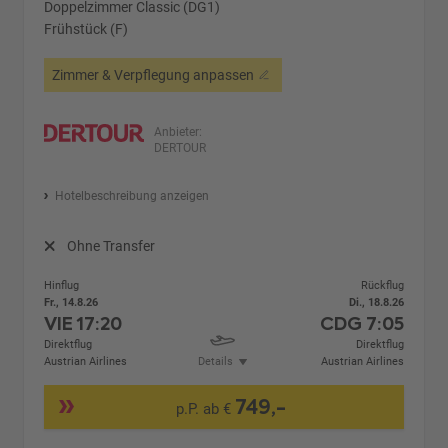
Doppelzimmer Classic (DG1)
Frühstück (F)
Zimmer & Verpflegung anpassen
Anbieter:
DERTOUR
Hotelbeschreibung anzeigen
Ohne Transfer
Hinflug
Rückflug
Fr., 14.8.26
Di., 18.8.26
VIE
17:20
CDG
7:05
Direktflug
Direktflug
Austrian Airlines
Details
Austrian Airlines
749,-
p.P. ab €