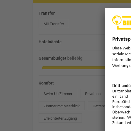
Transfer
Mit Transfer
Hotelnächte
Gesamtbudget
beliebig
Komfort
Swim-Up Zimmer
Privatpool
Zimmer mit Meerblick
Getrennte Betten
Erleichterter Zugang