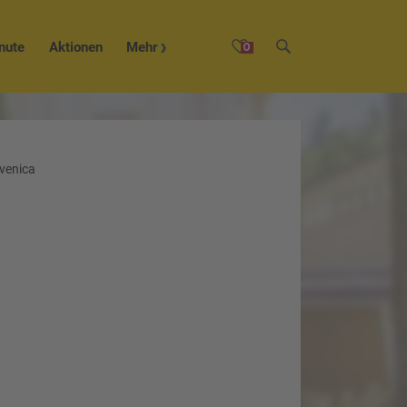
nute
Aktionen
Mehr
0
kvenica