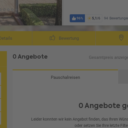
96%
5,1
/6
94
Bewertunge
etails
Bewertung
0 Angebote
Gesamtpreis
anzeig
Pauschalreisen
0 Angebote g
Leider konnten wir kein Angebot finden, das Ihren Wüns
oder setzen Sie Ihre letzte Filt