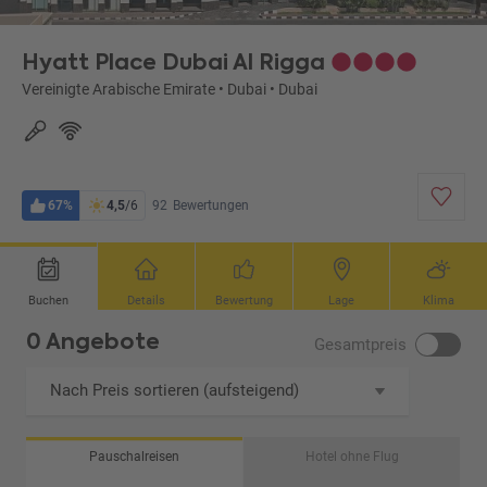
Hyatt Place Dubai Al Rigga
Vereinigte Arabische Emirate
•
Dubai
•
Dubai
67%
4,5
/6
92
Bewertungen
Buchen
Details
Bewertung
Lage
Klima
0 Angebote
Gesamtpreis
Nach Preis sortieren (aufsteigend)
Pauschalreisen
Hotel ohne Flug