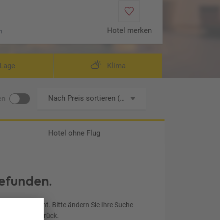
Hotel merken
n
tandard (Zimmercodierung DB1)
Lage
Klima
Nach Preis sortieren (aufsteigend)
en
Hotel ohne Flug
efunden.
chen entspricht. Bitte ändern Sie Ihre Suche
ereinstellung zurück.