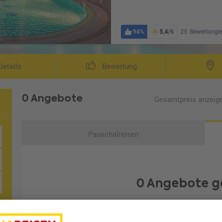
94%
5,4
/6
25
Bewertunge
Wohnbeispiel S
etails
Bewertung
0 Angebote
Gesamtpreis
anzeig
Pauschalreisen
0 Angebote g
Leider konnten wir kein Angebot finden, das Ihren Wüns
oder setzen Sie Ihre letzte Filt