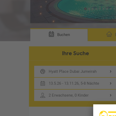
Buchen
D
Ihre Suche
Hyatt Place Dubai Jumeirah
13.5.26 - 13.11.26, 5-8 Nächte
2 Erwachsene, 0 Kinder