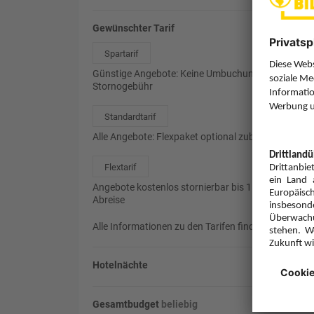
Gewünschter Tarif
Spartarif
Günstige Angebote: Keine Umbuchung, 85%
Stornogebühr
Standardtarif
Alle Angebote: Flexpaket optional zubuchbar
Flextarif
Angebote kostenlos stornierbar bis 1 Tag vor
Abreise
Alle Informationen zu den Tarifen finden Sie
hier
.
Hotelnächte
Gesamtbudget
beliebig