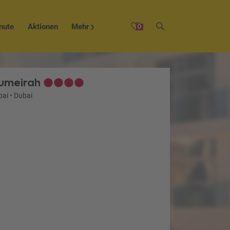
nute
Aktionen
Mehr
0
Jumeirah
bai
•
Dubai