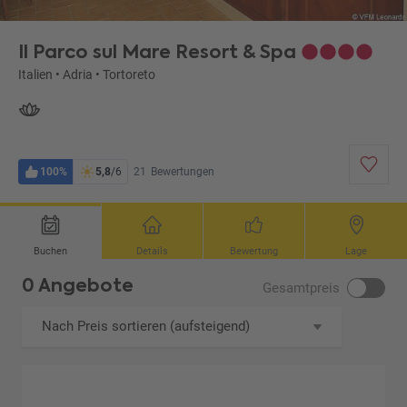
Il Parco sul Mare Resort & Spa
Italien
•
Adria
•
Tortoreto
100%
5,8
/6
21
Bewertungen
Buchen
Details
Bewertung
Lage
0 Angebote
Gesamtpreis
Nach Preis sortieren (aufsteigend)