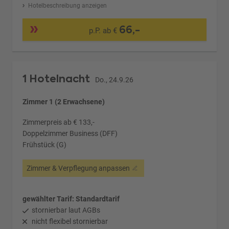
Hotelbeschreibung anzeigen
66,-
p.P. ab €
1 Hotelnacht
Do., 24.9.26
Zimmer 1 (2 Erwachsene)
Zimmerpreis ab € 133,-
Doppelzimmer Business (DFF)
Frühstück (G)
Zimmer & Verpflegung anpassen
gewählter Tarif: Standardtarif
stornierbar laut AGBs
nicht flexibel stornierbar