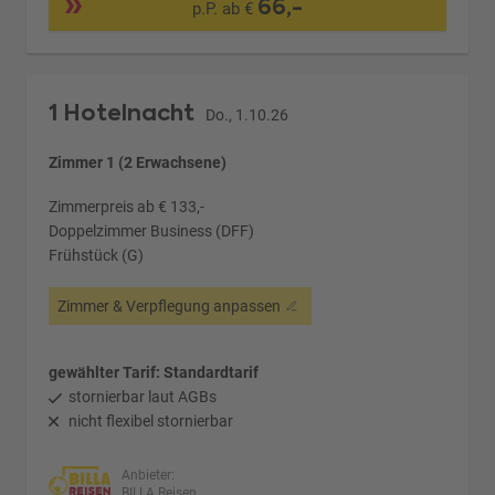
66,-
p.P. ab €
1 Hotelnacht
Do., 1.10.26
Zimmer 1 (2 Erwachsene)
Zimmerpreis ab € 133,-
Doppelzimmer Business (DFF)
Frühstück (G)
Zimmer & Verpflegung anpassen
gewählter Tarif: Standardtarif
stornierbar laut AGBs
nicht flexibel stornierbar
Anbieter:
BILLA Reisen