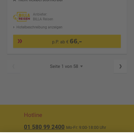
Anbieter:
BILLA Reisen
Hotelbeschreibung anzeigen
66,-
p.P. ab €
Seite 1 von 58
Hotline
01 580 99 2400
Mo-Fr: 9:00-18:00 Uhr