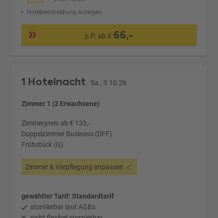
Hotelbeschreibung anzeigen
66,-
p.P. ab €
1 Hotelnacht
Sa., 3.10.26
Zimmer 1 (2 Erwachsene)
Zimmerpreis ab € 133,-
Doppelzimmer Business (DFF)
Frühstück (G)
Zimmer & Verpflegung anpassen
gewählter Tarif: Standardtarif
stornierbar laut AGBs
nicht flexibel stornierbar