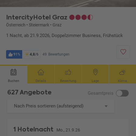
IntercityHotel Graz
Österreich
•
Steiermark
•
Graz
1 Nacht, ab 21.9.2026, Doppelzimmer Business, Frühstück
91%
4,8
/6
49
Bewertungen
Buchen
Details
Bewertung
Lage
Klima
627 Angebote
Gesamtpreis
Nach Preis sortieren (aufsteigend)
1 Hotelnacht
Mo., 21.9.26