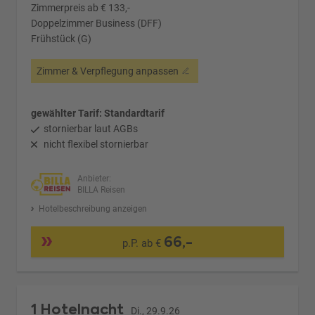
Zimmerpreis ab € 133,-
Doppelzimmer Business (DFF)
Frühstück (G)
Zimmer & Verpflegung anpassen
gewählter Tarif: Standardtarif
stornierbar laut AGBs
nicht flexibel stornierbar
Anbieter:
BILLA Reisen
Hotelbeschreibung anzeigen
66,-
p.P. ab €
1 Hotelnacht
Di., 29.9.26