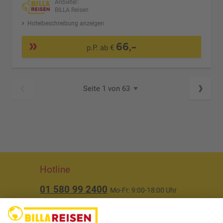
Anbieter:
BILLA Reisen
Hotelbeschreibung anzeigen
66,-
p.P. ab €
Seite 1 von 63
Hotline
01 580 99 2400
Mo-Fr: 9:00-18:00 Uhr
(ausgenommen Feiertage)