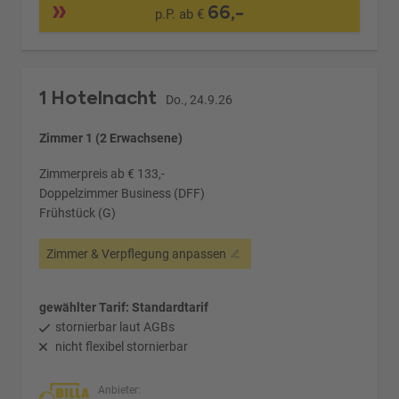
66,-
p.P. ab €
1 Hotelnacht
Do., 24.9.26
Zimmer 1 (2 Erwachsene)
Zimmerpreis ab € 133,-
Doppelzimmer Business (DFF)
Frühstück (G)
Zimmer & Verpflegung anpassen
gewählter Tarif: Standardtarif
stornierbar laut AGBs
nicht flexibel stornierbar
Anbieter: