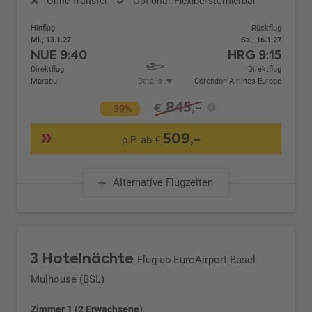
Ohne Transfer
Optional: Flexibel stornierbar
Hinflug
Rückflug
Mi., 13.1.27
Sa., 16.1.27
NUE
9:40
HRG
9:15
Direktflug
Direktflug
Marabu
Details
Corendon Airlines Europe
845,-
€
-39%
509,-
p.P. ab €
Alternative Flugzeiten
3 Hotelnächte
Flug ab EuroAirport Basel-
Mulhouse (BSL)
Zimmer 1 (2 Erwachsene)