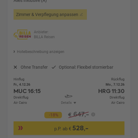
Alles Inklusive (A)
Zimmer & Verpflegung anpassen
Anbieter:
BILLA Reisen
Hotelbeschreibung anzeigen
Ohne Transfer
Optional: Flexibel stornierbar
Hinflug
Rückflug
Fr., 4.12.26
Mo., 7.12.26
MUC
16:15
HRG
11:30
Direktflug
Direktflug
Air Cairo
Details
Air Cairo
647,-
€
-18%
528,-
p.P. ab €