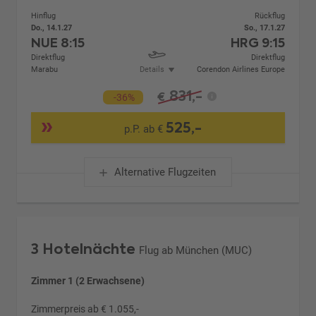
Hinflug
Rückflug
Do., 14.1.27
So., 17.1.27
NUE
8:15
HRG
9:15
Direktflug
Direktflug
Marabu
Details
Corendon Airlines Europe
831,-
€
-36%
525,-
p.P. ab €
Alternative Flugzeiten
3 Hotelnächte
Flug ab München (MUC)
Zimmer 1 (2 Erwachsene)
Zimmerpreis ab € 1.055,-