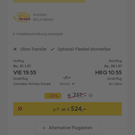
Anbieter:
BILLA Reisen
Hotelbeschreibung anzeigen
Ohne Transfer
Optional: Flexibel stornierbar
Hinflug
Rückflug
Do., 21.1.27
So., 24.1.27
VIE
19:55
HRG
10:55
Direktflug
Direktflug
Corendon Airlines Europe
Details
Air Cairo
717,-
€
-26%
524,-
p.P. ab €
Alternative Flugzeiten