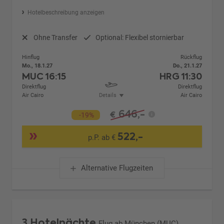
Hotelbeschreibung anzeigen
Ohne Transfer
Optional: Flexibel stornierbar
Hinflug
Rückflug
Mo., 18.1.27
Do., 21.1.27
MUC
16:15
HRG
11:30
Direktflug
Direktflug
Air Cairo
Details
Air Cairo
646,-
€
-19%
522,-
p.P. ab €
Alternative Flugzeiten
3 Hotelnächte
Flug ab München (MUC)