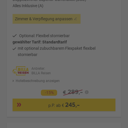
Alles Inklusive (A)
Zimmer & Verpflegung anpassen
Optional: Flexibel stornierbar
gewählter Tarif: Standardtarif
mit optional zubuchbarem Flexpaket flexibel
stornierbar
Anbieter:
BILLA Reisen
Hotelbeschreibung anzeigen
289,-
€
-15%
245,-
p.P. ab €