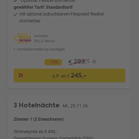
Optional: Flexibel stornierbar
gewählter Tarif: Standardtarif
mit optional zubuchbarem Flexpaket flexibel
stornierbar
Anbieter:
BILLA Reisen
Hotelbeschreibung anzeigen
289,-
€
-15%
245,-
p.P. ab €
3 Hotelnächte
Mi., 25.11.26
Zimmer 1 (2 Erwachsene)
Zimmerpreis ab € 490,-
Doppelzimmer Superior Gartenblick (DSG)