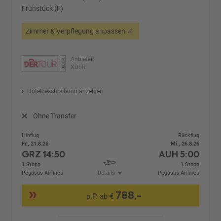
Frühstück (F)
Zimmer & Verpflegung anpassen
Anbieter:
XDER
Hotelbeschreibung anzeigen
Ohne Transfer
Hinflug
Rückflug
Fr., 21.8.26
Mi., 26.8.26
GRZ
14:50
AUH
5:00
1 Stopp
1 Stopp
Pegasus Airlines
Details
Pegasus Airlines
788,-
p.P. ab €