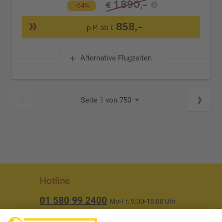
1.890,-
€
-54%
858,-
p.P. ab €
Alternative Flugzeiten
Seite 1 von 750
Hotline
01 580 99 2400
Mo-Fr: 9:00-18:00 Uhr
(ausgenommen Feiertage)