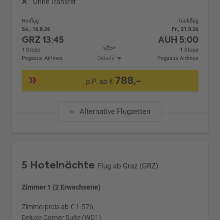
Ohne Transfer
Hinflug
Rückflug
So., 16.8.26
Fr., 21.8.26
GRZ
13:45
AUH
5:00
1 Stopp
1 Stopp
Pegasus Airlines
Details
Pegasus Airlines
788,-
p.P. ab €
Alternative Flugzeiten
5 Hotelnächte
Flug ab Graz (GRZ)
Zimmer 1 (2 Erwachsene)
Zimmerpreis ab € 1.576,-
Deluxe Corner Suite (WD1)