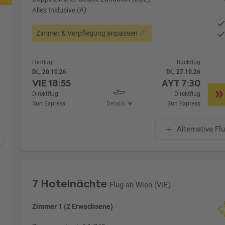
Alles Inklusive (A)
Zimmer & Verpflegung anpassen
Hinflug
Rückflug
Di., 20.10.26
Di., 27.10.26
VIE
18:55
AYT
7:30
Direktflug
Direktflug
Sun Express
Details
Sun Express
Alternative Fl
7 Hotelnächte
Flug ab Wien (VIE)
Zimmer 1 (2 Erwachsene)