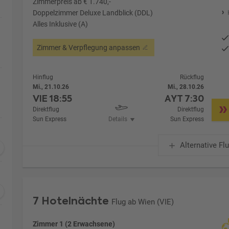
Zimmerpreis ab € 1.740,-
Doppelzimmer Deluxe Landblick (DDL)
Alles Inklusive (A)
Zimmer & Verpflegung anpassen
Hinflug
Rückflug
Mi., 21.10.26
Mi., 28.10.26
VIE
18:55
AYT
7:30
Direktflug
Direktflug
Sun Express
Details
Sun Express
Alternative Fl
7 Hotelnächte
Flug ab Wien (VIE)
Zimmer 1 (2 Erwachsene)