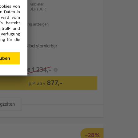
Anbieter:
DERTOUR
Hotelbeschreibung anzeigen
Transfer
Optional: Flexibel stornierbar
1.234,-
€
877,-
p.P. ab €
ugzeiten
-28%