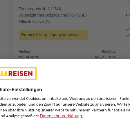
Zimmerpreis ab € 1.748,-
Doppelzimmer Deluxe Landblick (DDL)
Alles Inklusive (A)
Zimmer & Verpflegung anpassen
Hinflug
Rückflug
Mi., 14.10.26
Mi., 21.10.26
VIE
18:55
AYT
9:10
Direktflug
Direktflug
Sun Express
Details
Pegasus Airlines
Alternative Fl
7 Hotelnächte
Flug ab Wien (VIE)