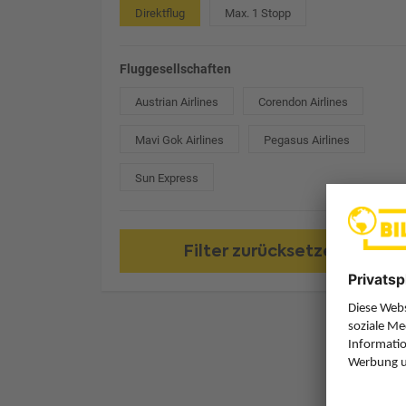
Direktflug
Max. 1 Stopp
Fluggesellschaften
Austrian Airlines
Corendon Airlines
Mavi Gok Airlines
Pegasus Airlines
Sun Express
Filter zurücksetzen