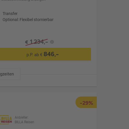
Transfer
Optional: Flexibel stornierbar
1.234,-
€
846,-
p.P. ab €
ugzeiten
-29%
Anbieter:
BILLA Reisen