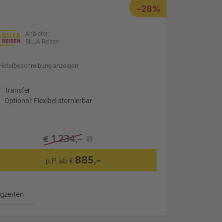
-28%
Anbieter:
BILLA Reisen
Hotelbeschreibung anzeigen
Transfer
Optional: Flexibel stornierbar
1.234,-
€
885,-
p.P. ab €
ugzeiten