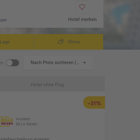
Hotel merken
ngen
Wohnbeispiel D
Lage
Klima
Nach Preis sortieren (aufsteigend)
en
Hotel ohne Flug
-31%
Anbieter:
BILLA Reisen
Hotelbeschreibung anzeigen