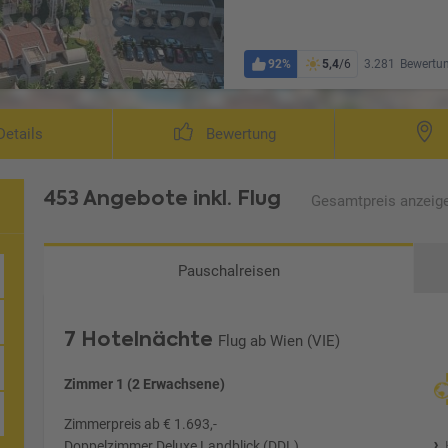
92%
5,4
/6
3.281
Bewertu
etails
Bewertung
453 Angebote
inkl. Flug
Gesamtpreis
anzeig
Pauschalreisen
7 Hotelnächte
Flug ab Wien (VIE)
Zimmer 1 (2 Erwachsene)
Zimmerpreis ab € 1.693,-
Doppelzimmer Deluxe Landblick (DDL)