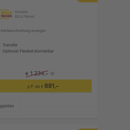
Anbieter:
BILLA Reisen
Hotelbeschreibung anzeigen
Transfer
Optional: Flexibel stornierbar
1.234,-
€
881,-
p.P. ab €
ugzeiten