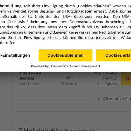
Zimmer 1 (2 Erwachsene)
Zimmerpreis ab € 1.755,-
Doppelzimmer Deluxe Landblick (DDL)
Alles Inklusive (A)
Zimmer & Verpflegung anpassen
Hinflug
Rückflug
Di., 20.10.26
Di., 27.10.26
VIE
18:55
AYT
7:30
Direktflug
Direktflug
Sun Express
Details
Sun Express
Alternative Fl
7 Hotelnächte