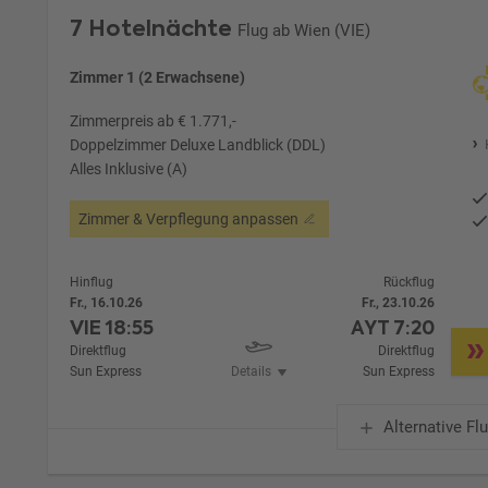
7 Hotelnächte
Flug ab Wien (VIE)
Zimmer 1 (2 Erwachsene)
Zimmerpreis ab € 1.771,-
Doppelzimmer Deluxe Landblick (DDL)
Alles Inklusive (A)
Zimmer & Verpflegung anpassen
Hinflug
Rückflug
Fr., 16.10.26
Fr., 23.10.26
VIE
18:55
AYT
7:20
Direktflug
Direktflug
Sun Express
Details
Sun Express
Alternative Fl