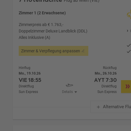
Flug ab Wien (VIE)
Zimmer 1 (2 Erwachsene)
Zimmerpreis ab € 1.763,-
Doppelzimmer Deluxe Landblick (DDL)
Alles Inklusive (A)
Zimmer & Verpflegung anpassen
Hinflug
Rückflug
Mo., 19.10.26
Mo., 26.10.26
VIE
18:55
AYT
7:30
Direktflug
Direktflug
Sun Express
Details
Sun Express
Alternative Fl