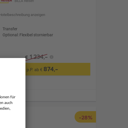
BILLA Reisen
Hotelbeschreibung anzeigen
Transfer
Optional: Flexibel stornierbar
1.234,-
€
874,-
p.P. ab €
ugzeiten
-28%