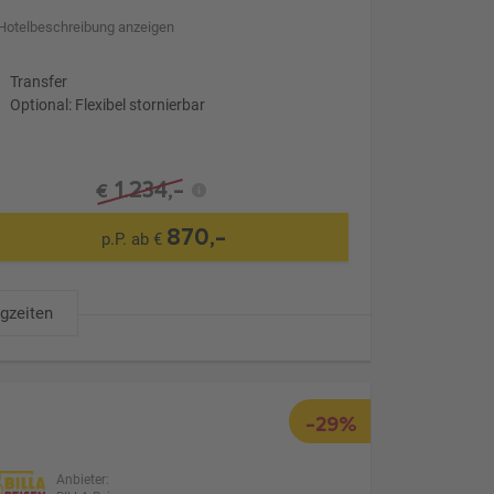
Hotelbeschreibung anzeigen
Transfer
Optional: Flexibel stornierbar
1.234,-
€
870,-
p.P. ab €
ugzeiten
-29%
Anbieter: