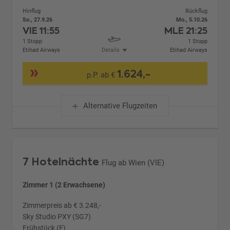
Hinflug
Rückflug
So., 27.9.26
Mo., 5.10.26
VIE
11:55
MLE
21:25
1 Stopp
1 Stopp
Etihad Airways
Details
Etihad Airways
1.624,-
p.P. ab €
Alternative Flugzeiten
7 Hotelnächte
Flug ab Wien (VIE)
Zimmer 1 (2 Erwachsene)
Zimmerpreis ab € 3.248,-
Sky Studio PXY (SG7)
Frühstück (F)