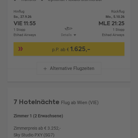
Hinflug
Rückflug
So., 27.9.26
Mo., 5.10.26
VIE
11:55
MLE
21:25
1 Stopp
1 Stopp
Etihad Airways
Details
Etihad Airways
1.625,-
p.P. ab €
Alternative Flugzeiten
7 Hotelnächte
Flug ab Wien (VIE)
Zimmer 1 (2 Erwachsene)
Zimmerpreis ab € 3.252,-
Sky Studio PXY (SG7)