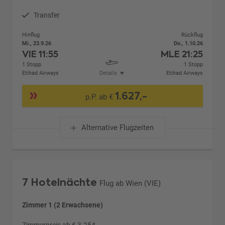
Transfer
Hinflug
Rückflug
Mi., 23.9.26
Do., 1.10.26
VIE
11:55
MLE
21:25
1 Stopp
1 Stopp
Etihad Airways
Details
Etihad Airways
1.627,-
p.P. ab €
Alternative Flugzeiten
7 Hotelnächte
Flug ab Wien (VIE)
Zimmer 1 (2 Erwachsene)
Zimmerpreis ab € 3.254,-