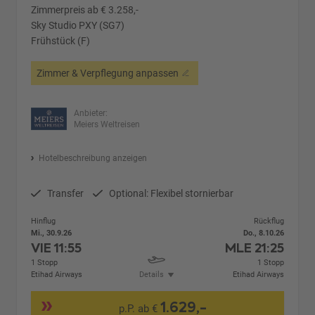
Zimmerpreis ab € 3.258,-
Sky Studio PXY (SG7)
Frühstück (F)
Zimmer & Verpflegung anpassen
Anbieter:
Meiers Weltreisen
Hotelbeschreibung anzeigen
Transfer
Optional: Flexibel stornierbar
Hinflug
Rückflug
Mi., 30.9.26
Do., 8.10.26
VIE
11:55
MLE
21:25
1 Stopp
1 Stopp
Etihad Airways
Details
Etihad Airways
1.629,-
p.P. ab €