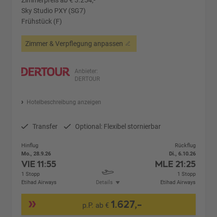
Sky Studio PXY (SG7)
Frühstück (F)
Zimmer & Verpflegung anpassen
Anbieter:
DERTOUR
Hotelbeschreibung anzeigen
Transfer
Optional: Flexibel stornierbar
Hinflug
Rückflug
Mo., 28.9.26
Di., 6.10.26
VIE
11:55
MLE
21:25
1 Stopp
1 Stopp
Etihad Airways
Details
Etihad Airways
1.627,-
p.P. ab €