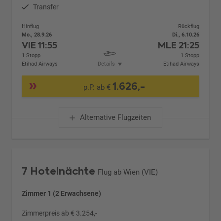
Transfer
Hinflug
Rückflug
Mo., 28.9.26
Di., 6.10.26
VIE
11:55
MLE
21:25
1 Stopp
1 Stopp
Etihad Airways
Details
Etihad Airways
1.626,-
p.P. ab €
Alternative Flugzeiten
7 Hotelnächte
Flug ab Wien (VIE)
Zimmer 1 (2 Erwachsene)
Zimmerpreis ab € 3.254,-