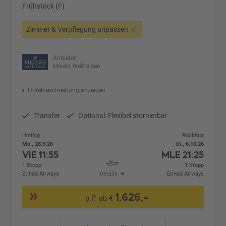
Frühstück (F)
Zimmer & Verpflegung anpassen
Anbieter:
Meiers Weltreisen
Hotelbeschreibung anzeigen
Transfer
Optional: Flexibel stornierbar
Hinflug
Rückflug
Mo., 28.9.26
Di., 6.10.26
VIE
11:55
MLE
21:25
1 Stopp
1 Stopp
Etihad Airways
Details
Etihad Airways
1.626,-
p.P. ab €