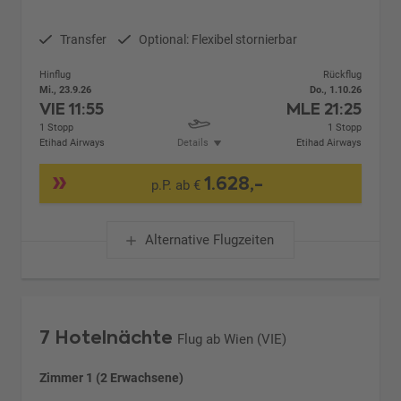
Transfer
Optional: Flexibel stornierbar
Hinflug
Rückflug
Mi., 23.9.26
Do., 1.10.26
VIE
11:55
MLE
21:25
1 Stopp
1 Stopp
Etihad Airways
Details
Etihad Airways
1.628,-
p.P. ab €
Alternative Flugzeiten
7 Hotelnächte
Flug ab Wien (VIE)
Zimmer 1 (2 Erwachsene)