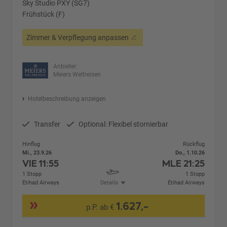
Sky Studio PXY (SG7)
Frühstück (F)
Zimmer & Verpflegung anpassen
Anbieter:
Meiers Weltreisen
Hotelbeschreibung anzeigen
Transfer
Optional: Flexibel stornierbar
Hinflug
Rückflug
Mi., 23.9.26
Do., 1.10.26
VIE
11:55
MLE
21:25
1 Stopp
1 Stopp
Etihad Airways
Details
Etihad Airways
1.627,-
p.P. ab €