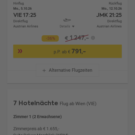
Hinflug
Rückflug
Mo., 5.10.26
Mo., 12.10.26
VIE
17:25
JMK
21:25
Direktflug
Direktflug
Austrian Airlines
Details
Austrian Airlines
1.247,-
€
-36%
791,-
p.P. ab €
Alternative Flugzeiten
7 Hotelnächte
Flug ab Wien (VIE)
Zimmer 1 (2 Erwachsene)
Zimmerpreis ab € 1.655,-