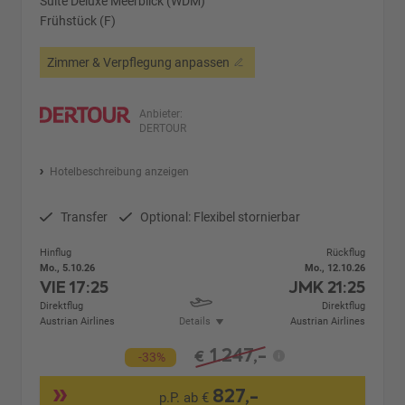
Suite Deluxe Meerblick (WDM)
Frühstück (F)
Zimmer & Verpflegung anpassen
Anbieter:
DERTOUR
Hotelbeschreibung anzeigen
Transfer
Optional: Flexibel stornierbar
Hinflug
Rückflug
Mo., 5.10.26
Mo., 12.10.26
VIE
17:25
JMK
21:25
Direktflug
Direktflug
Austrian Airlines
Details
Austrian Airlines
1.247,-
€
-33%
827,-
p.P. ab €