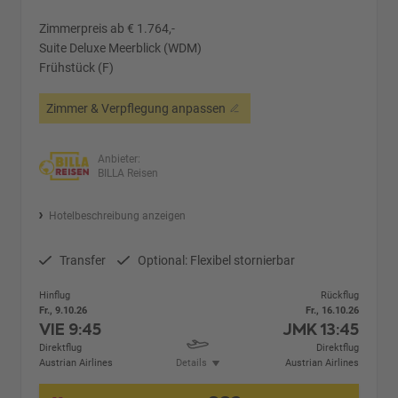
Zimmerpreis ab € 1.764,-
Suite Deluxe Meerblick (WDM)
Frühstück (F)
Zimmer & Verpflegung anpassen
Anbieter:
BILLA Reisen
Hotelbeschreibung anzeigen
Transfer
Optional: Flexibel stornierbar
Hinflug
Rückflug
Fr., 9.10.26
Fr., 16.10.26
VIE
9:45
JMK
13:45
Direktflug
Direktflug
Austrian Airlines
Details
Austrian Airlines