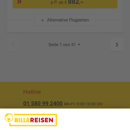
882,-
p.P. ab €
Alternative Flugzeiten
Seite 1 von 31
Hotline
01 580 99 2400
Mo-Fr: 9:00-18:00 Uhr
(ausgenommen Feiertage)
Über uns