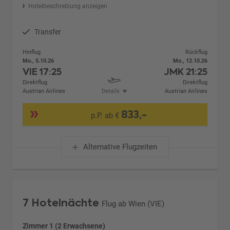
Hotelbeschreibung anzeigen
Transfer
Hinflug
Rückflug
Mo., 5.10.26
Mo., 12.10.26
VIE
17:25
JMK
21:25
Direktflug
Direktflug
Austrian Airlines
Details
Austrian Airlines
833,-
p.P. ab €
Alternative Flugzeiten
7 Hotelnächte
Flug ab Wien (VIE)
Zimmer 1 (2 Erwachsene)