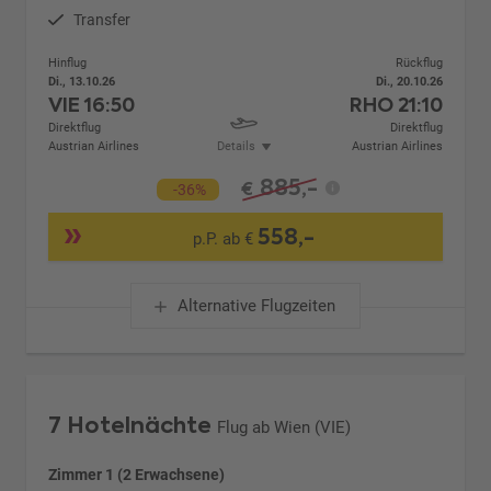
Transfer
Hinflug
Rückflug
Di., 13.10.26
Di., 20.10.26
VIE
16:50
RHO
21:10
Direktflug
Direktflug
Austrian Airlines
Details
Austrian Airlines
885,-
€
-36%
558,-
p.P. ab €
Alternative Flugzeiten
7 Hotelnächte
Flug ab Wien (VIE)
Zimmer 1 (2 Erwachsene)