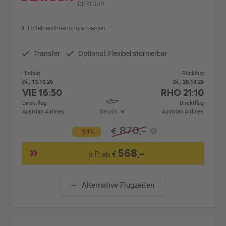
DERTOUR
Hotelbeschreibung anzeigen
Transfer
Optional: Flexibel stornierbar
Hinflug
Rückflug
Di., 13.10.26
Di., 20.10.26
VIE
16:50
RHO
21:10
Direktflug
Direktflug
Austrian Airlines
Details
Austrian Airlines
870,-
€
-34%
568,-
p.P. ab €
Alternative Flugzeiten