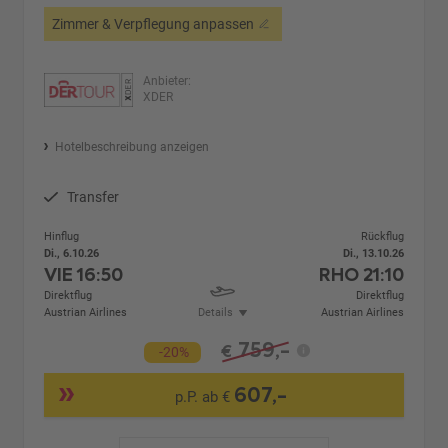
Zimmer & Verpflegung anpassen
Anbieter:
XDER
Hotelbeschreibung anzeigen
Transfer
Hinflug
Rückflug
Di., 6.10.26
Di., 13.10.26
VIE
16:50
RHO
21:10
Direktflug
Direktflug
Austrian Airlines
Details
Austrian Airlines
759,-
€
-20%
607,-
p.P. ab €