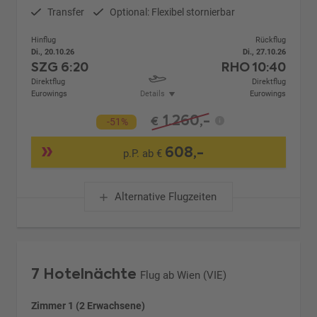
Transfer
Optional: Flexibel stornierbar
Hinflug
Rückflug
Di., 20.10.26
Di., 27.10.26
SZG
6:20
RHO
10:40
Direktflug
Direktflug
Eurowings
Details
Eurowings
1.260,-
€
-51%
608,-
p.P. ab €
Alternative Flugzeiten
7 Hotelnächte
Flug ab Wien (VIE)
Zimmer 1 (2 Erwachsene)