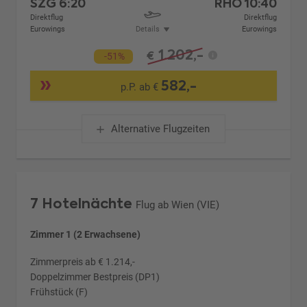
SZG
6:20
RHO
10:40
Direktflug
Direktflug
Eurowings
Details
Eurowings
1.202,-
€
-51%
582,-
p.P. ab €
Alternative Flugzeiten
7 Hotelnächte
Flug ab Wien (VIE)
Zimmer 1 (2 Erwachsene)
Zimmerpreis ab € 1.214,-
Doppelzimmer Bestpreis (DP1)
Frühstück (F)