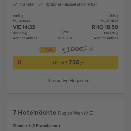
Transfer
Optional: Flexibel stornierbar
Hinflug
Rückflug
Fr., 16.10.26
Fr., 23.10.26
VIE
14:35
RHO
18:50
Direktflug
Direktflug
Austrian Airlines
Details
Austrian Airlines
1.006,-
€
-24%
756,-
p.P. ab €
Alternative Flugzeiten
7 Hotelnächte
Flug ab Wien (VIE)
Zimmer 1 (2 Erwachsene)