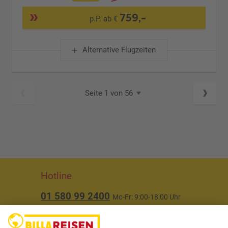
759,-
p.P. ab €
Alternative Flugzeiten
Seite 1 von 56
Hotline
01 580 99 2400
Mo-Fr: 9:00-18:00 Uhr
(ausgenommen Feiertage)