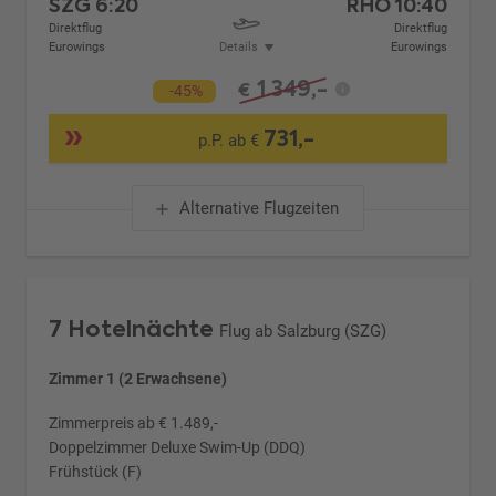
SZG
6:20
RHO
10:40
Direktflug
Direktflug
Eurowings
Details
Eurowings
1.349,-
€
-45%
731,-
p.P. ab €
Alternative Flugzeiten
7 Hotelnächte
Flug ab Salzburg (SZG)
Zimmer 1 (2 Erwachsene)
Zimmerpreis ab € 1.489,-
Doppelzimmer Deluxe Swim-Up (DDQ)
Frühstück (F)