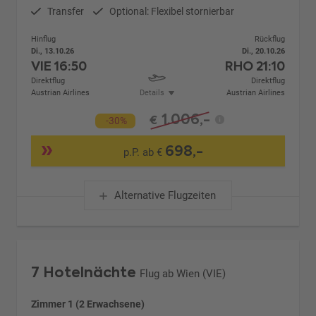
Transfer
Optional: Flexibel stornierbar
Hinflug
Rückflug
Di., 13.10.26
Di., 20.10.26
VIE
16:50
RHO
21:10
Direktflug
Direktflug
Austrian Airlines
Details
Austrian Airlines
1.006,-
€
-30%
698,-
p.P. ab €
Alternative Flugzeiten
7 Hotelnächte
Flug ab Wien (VIE)
Zimmer 1 (2 Erwachsene)