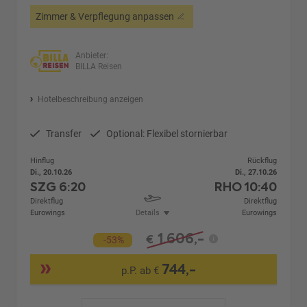
Zimmer & Verpflegung anpassen
Anbieter:
BILLA Reisen
Hotelbeschreibung anzeigen
Transfer
Optional: Flexibel stornierbar
Hinflug
Rückflug
Di., 20.10.26
Di., 27.10.26
SZG
6:20
RHO
10:40
Direktflug
Direktflug
Eurowings
Details
Eurowings
1.606,-
€
-53%
744,-
p.P. ab €