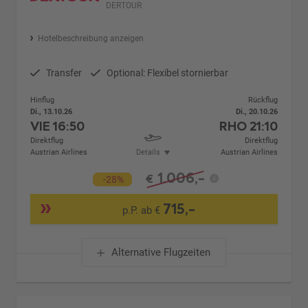
DERTOUR
Hotelbeschreibung anzeigen
Transfer
Optional: Flexibel stornierbar
Hinflug
Rückflug
Di., 13.10.26
Di., 20.10.26
VIE
16:50
RHO
21:10
Direktflug
Direktflug
Austrian Airlines
Details
Austrian Airlines
1.006,-
€
-28%
715,-
p.P. ab €
Alternative Flugzeiten