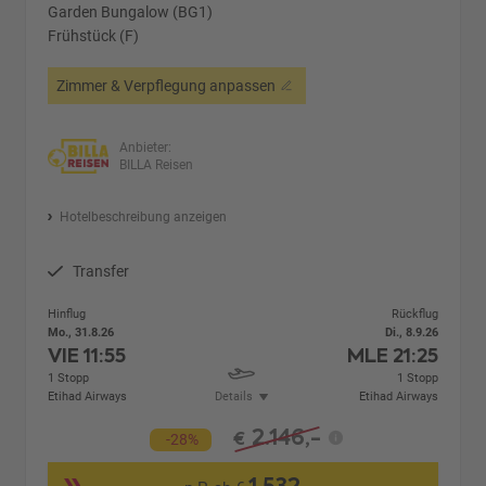
Garden Bungalow (BG1)
Frühstück (F)
Zimmer & Verpflegung anpassen
Anbieter:
BILLA Reisen
Hotelbeschreibung anzeigen
Transfer
Hinflug
Rückflug
Mo., 31.8.26
Di., 8.9.26
VIE
11:55
MLE
21:25
1 Stopp
1 Stopp
Etihad Airways
Details
Etihad Airways
2.146,-
€
-28%