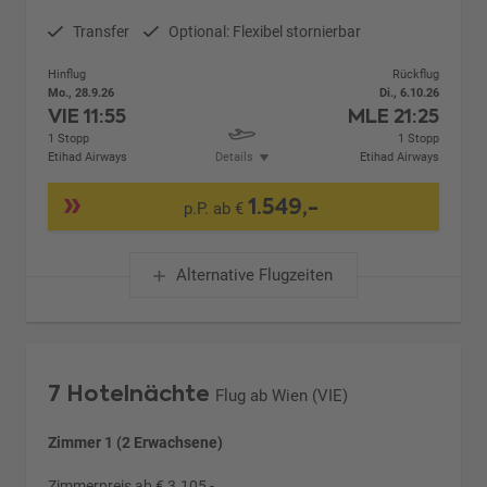
Transfer
Optional: Flexibel stornierbar
Hinflug
Rückflug
Mo., 28.9.26
Di., 6.10.26
VIE
11:55
MLE
21:25
1 Stopp
1 Stopp
Etihad Airways
Details
Etihad Airways
1.549,-
p.P. ab €
Alternative Flugzeiten
7 Hotelnächte
Flug ab Wien (VIE)
Zimmer 1 (2 Erwachsene)
Zimmerpreis ab € 3.105,-