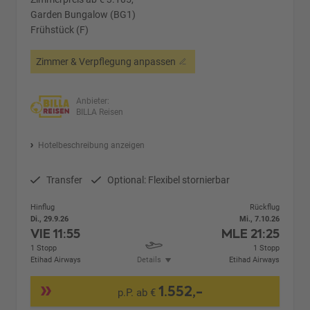
Garden Bungalow (BG1)
Frühstück (F)
Zimmer & Verpflegung anpassen
Anbieter:
BILLA Reisen
Hotelbeschreibung anzeigen
Transfer
Optional: Flexibel stornierbar
Hinflug
Rückflug
Di., 29.9.26
Mi., 7.10.26
VIE
11:55
MLE
21:25
1 Stopp
1 Stopp
Etihad Airways
Details
Etihad Airways
1.552,-
p.P. ab €