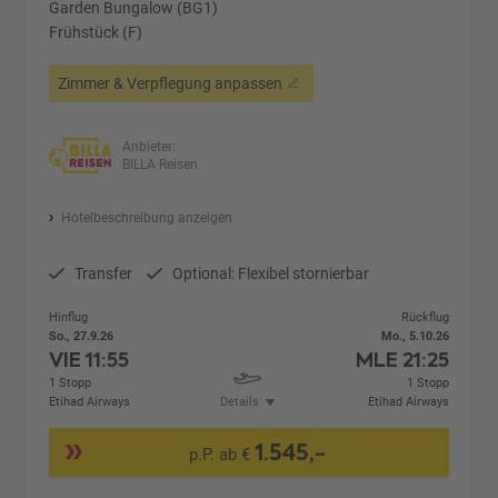
Garden Bungalow (BG1)
Frühstück (F)
Zimmer & Verpflegung anpassen
Anbieter:
BILLA Reisen
Hotelbeschreibung anzeigen
Transfer
Optional: Flexibel stornierbar
Hinflug
Rückflug
So., 27.9.26
Mo., 5.10.26
VIE
11:55
MLE
21:25
1 Stopp
1 Stopp
Etihad Airways
Details
Etihad Airways
1.545,-
p.P. ab €