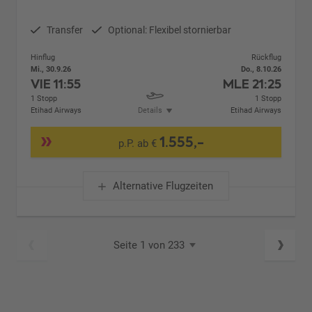
Transfer
Optional: Flexibel stornierbar
Hinflug
Rückflug
Mi., 30.9.26
Do., 8.10.26
VIE
11:55
MLE
21:25
1 Stopp
1 Stopp
Etihad Airways
Details
Etihad Airways
1.555,-
p.P. ab €
Alternative Flugzeiten
Seite 1 von 233