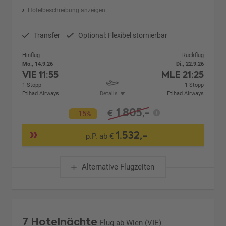
Hotelbeschreibung anzeigen
Transfer
Optional: Flexibel stornierbar
Hinflug
Rückflug
Mo., 14.9.26
Di., 22.9.26
VIE
11:55
MLE
21:25
1 Stopp
1 Stopp
Etihad Airways
Details
Etihad Airways
1.805,-
€
-15%
1.532,-
p.P. ab €
Alternative Flugzeiten
7 Hotelnächte
Flug ab Wien (VIE)