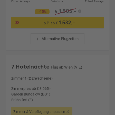
Etihad Airways
Details
Etihad Airways
1.805,-
€
-15%
1.532,-
p.P. ab €
Alternative Flugzeiten
7 Hotelnächte
Flug ab Wien (VIE)
Zimmer 1 (2 Erwachsene)
Zimmerpreis ab € 3.065,-
Garden Bungalow (BG1)
Frühstück (F)
Zimmer & Verpflegung anpassen