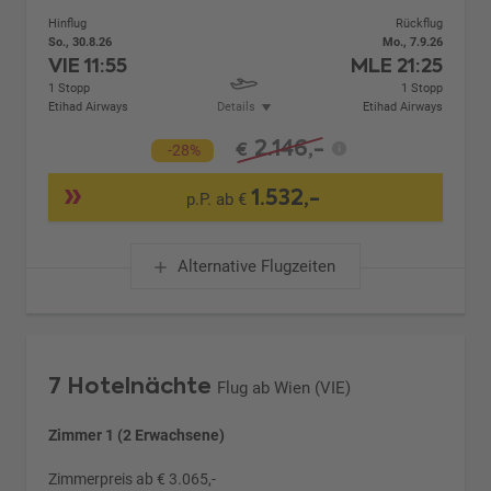
Hinflug
Rückflug
So., 30.8.26
Mo., 7.9.26
VIE
11:55
MLE
21:25
1 Stopp
1 Stopp
Etihad Airways
Details
Etihad Airways
2.146,-
€
-28%
1.532,-
p.P. ab €
Alternative Flugzeiten
7 Hotelnächte
Flug ab Wien (VIE)
Zimmer 1 (2 Erwachsene)
Zimmerpreis ab € 3.065,-