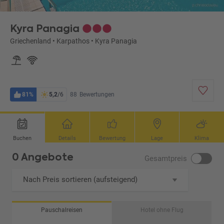
Kyra Panagia
Griechenland
•
Karpathos
•
Kyra Panagia
81%
5,2
/6
88
Bewertungen
Buchen
Details
Bewertung
Lage
Klima
0 Angebote
Gesamtpreis
Nach Preis sortieren (aufsteigend)
Pauschalreisen
Hotel ohne Flug