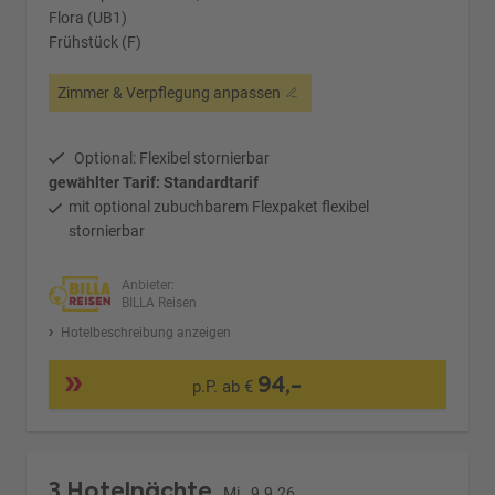
Flora (UB1)
Frühstück (F)
Zimmer & Verpflegung anpassen
Optional: Flexibel stornierbar
gewählter Tarif: Standardtarif
mit optional zubuchbarem Flexpaket flexibel
stornierbar
Anbieter:
BILLA Reisen
Hotelbeschreibung anzeigen
94,-
p.P. ab €
3 Hotelnächte
Mi., 9.9.26