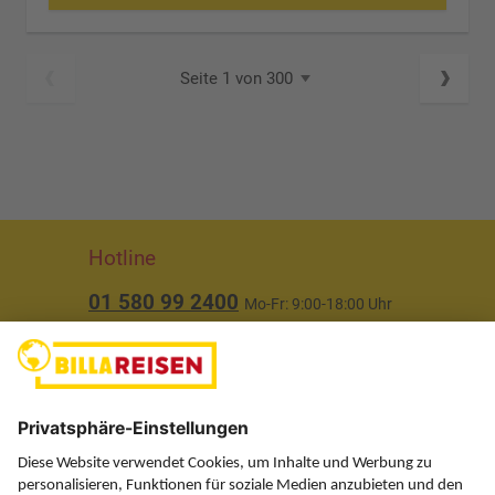
Seite 1 von 300
Hotline
01 580 99 2400
Mo-Fr: 9:00-18:00 Uhr
(ausgenommen Feiertage)
Über uns
Service
Information