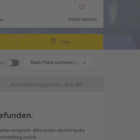
Hotel merken
en
immer Standard (Zimmercodierung DG1)
Lage
Nach Preis sortieren (aufsteigend)
en
Hotel ohne Flug
pro Pers. ab € 469,-
efunden.
chen entspricht. Bitte ändern Sie Ihre Suche
ereinstellung zurück.