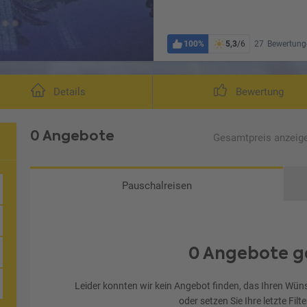
100%
5,3
/6
27
Bewertung
Wohnbeispiel Doppelz
Details
Bewertung
0 Angebote
Gesamtpreis
anzeig
Pauschalreisen
0 Angebote g
Leider konnten wir kein Angebot finden, das Ihren Wüns
oder setzen Sie Ihre letzte Filt