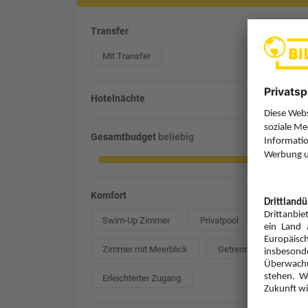
Transfer
Mit Transfer
Hotelnächte
Gesamtbudget
beliebig
Komfort
Swim-Up Zimmer
Privatpool
Zimmer mit Meerblick
Getrennte Betten
Erleichterter Zugang