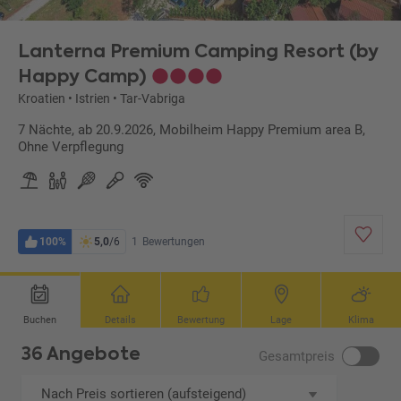
g CM3)
Lanterna Premium Camping Resort (by
Happy Camp)
Kroatien
•
Istrien
•
Tar-Vabriga
7 Nächte, ab 20.9.2026, Mobilheim Happy Premium area B,
Ohne Verpflegung
100%
5,0
/6
1
Bewertungen
Buchen
Details
Bewertung
Lage
Klima
36 Angebote
Gesamtpreis
Nach Preis sortieren (aufsteigend)