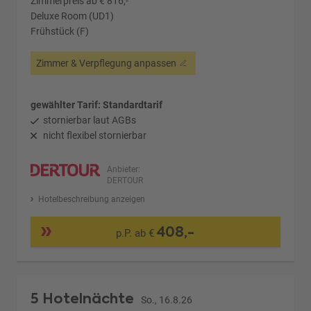
Zimmerpreis ab € 816,-
Deluxe Room (UD1)
Frühstück (F)
Zimmer & Verpflegung anpassen
gewählter Tarif: Standardtarif
stornierbar laut AGBs
nicht flexibel stornierbar
Anbieter:
DERTOUR
Hotelbeschreibung anzeigen
408,-
p.P. ab €
5 Hotelnächte
So., 16.8.26