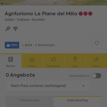
Agriturismo Le Piane del Milia
Italien
•
Toskana
•
Suvereto
100%
5,1
/6
8
Bewertungen
Buchen
Details
Bewertung
Lage
Klima
0 Angebote
Gesamtpreis
Nach Preis sortieren (aufsteigend)
Pauschalreisen
Hotel ohne Flug