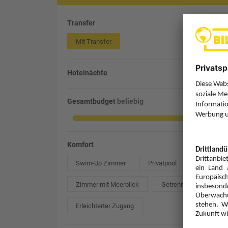
Transfer
Mit Transfer
Hotelnächte
Gesamtbudget
beliebig
Komfort
Swim-Up Zimmer
Privatpool
Zimmer mit Meerblick
Getrennte Betten
Erleichterter Zugang