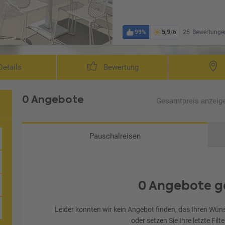
99%
5,9
/6
25
Bewertunge
Wohnbeispiel Deluxe L
etails
Bewertung
0 Angebote
Gesamtpreis
anzeig
Pauschalreisen
0 Angebote g
 München
Leider konnten wir kein Angebot finden, das Ihren Wüns
oder setzen Sie Ihre letzte Filt