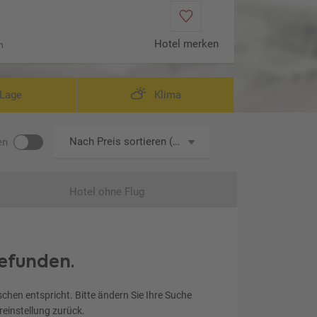
Hotel merken
n
ateral Sea View (Zimmercodierung DBN)
Lage
Klima
Nach Preis sortieren (aufsteigend)
en
Hotel ohne Flug
efunden.
chen entspricht. Bitte ändern Sie Ihre Suche
ereinstellung zurück.